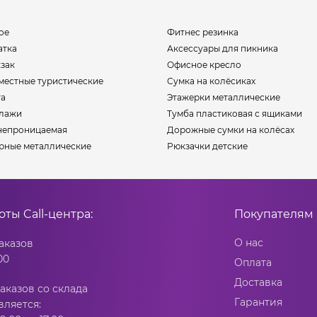
ое
Фитнес резинка
атка
Аксессуары для пикника
зак
Офисное кресло
местные туристические
Сумка на колёсиках
та
Этажерки металлические
ллажи
Тумба пластиковая с ящиками
непроницаемая
Дорожные сумки на колёсах
рные металлические
Рюкзачки детские
боты
Call-центра:
Покупателям
О нас
аказов
00
Оплата
Доставка
аказов со склада
Гарантия
вляется: