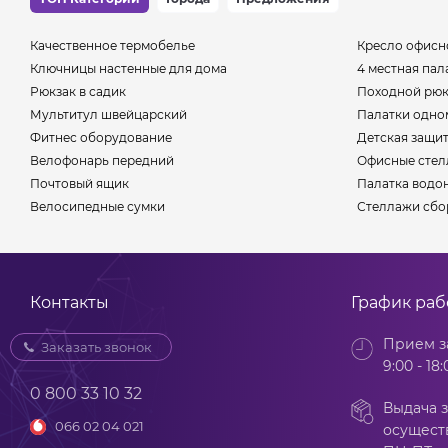
Качественное термобелье
Кресло офисн
Ключницы настенные для дома
4 местная пал
Рюкзак в садик
Походной рюк
Мультитул швейцарский
Палатки одно
Фитнес оборудование
Детская защи
Велофонарь передний
Офисные сте
Почтовый ящик
Палатка водо
Велосипедные сумки
Стеллажи сбо
Контакты
График ра
Прием з
Заказать звонок
9:00 - 18:
0 800 33 10 32
Выдача з
066 02 04 021
осущест