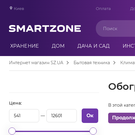
Киев
Оплата
До
ХРАНЕНИЕ
ДОМ
ДАЧА И САД
ИНС
Интернет магазин SZ.UA
Бытовая техника
Клима
Обог
Цена:
В этой кате
Ок
Продол