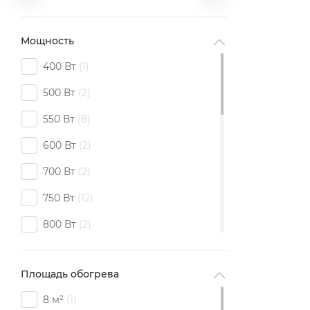
Мощность
400 Вт
1
500 Вт
2
550 Вт
8
600 Вт
2
700 Вт
2
750 Вт
12
800 Вт
2
900 Вт
1
Площадь обогрева
1000 Вт
6
8 м²
1
1500 Вт
13