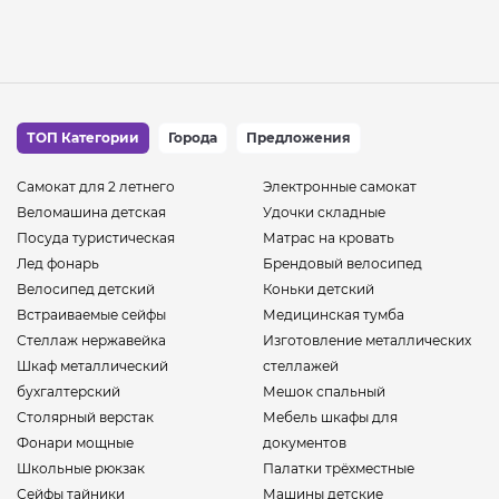
ТОП Категории
Города
Предложения
Самокат для 2 летнего
Электронные самокат
Веломашина детская
Удочки складные
Посуда туристическая
Матрас на кровать
Лед фонарь
Брендовый велосипед
Велосипед детский
Коньки детский
Встраиваемые сейфы
Медицинская тумба
Стеллаж нержавейка
Изготовление металлических
Шкаф металлический
стеллажей
бухгалтерский
Мешок спальный
Столярный верстак
Мебель шкафы для
Фонари мощные
документов
Школьные рюкзак
Палатки трёхместные
Сейфы тайники
Машины детские