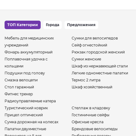
ТОП Категории
Города
Предложения
Мебель для медицинских
Сумки для велосипедов
учреждений
Сейф огнестойкий
Фонарь аккумуляторный
Рюкзак городской женский
Поплавочная удочка с
Сумки женские
кольцами
Шкаф из нержавеющей стали
Подушки под голову
Легкие одноместные палатки
Смазка велоцепи
Термос 2 литра
Стол гаражный
Шкаф хозяйственный
Фитнес трекер
Радиоуправляемые катера
Туристический коврик
Стеллаж в кладовку
Прицел оптический
Гостиничные сейфы
Сумка дорожная на колесах
Офисные кресла
Палатки двухместные
Брендовые велосипеды
Велосипед на 5 лет
Рыболовные товары