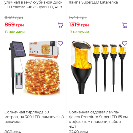
уличная в землю убивной диск
лампа SuperLED Latarenka
LED светильник SuperLED, 4шт
1069
грн
1649
грн
859
1319
грн
грн
В наличии
В наличии
Солнечная гирлянда 30
Солнечная садовая лампа-
метров, на 300 LED-лампочек, 8
факел Premium SuperLED 65 см
режимов
с эффектом пламени, набор
4шт
869
грн
2249
грн