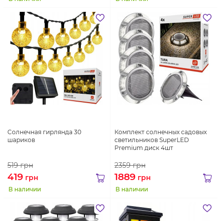
Солнечная гирлянда 30
Комплект солнечных садовых
шариков
светильников SuperLED
Premium диск 4шт
519
грн
2359
грн
419
1889
грн
грн
В наличии
В наличии