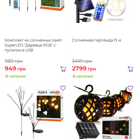
Комплект 4x солнечных ламп
Солнечная гирлянда 15 м
SuperLED "Деревце RGB" с
пультом и USB
1189
грн
3499
грн
949
2799
грн
грн
В наличии
В наличии