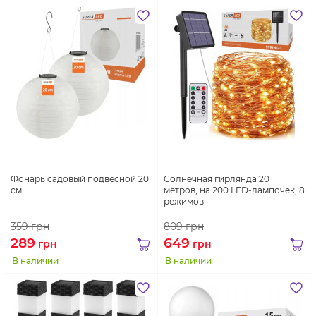
Фонарь садовый подвесной 20
Солнечная гирлянда 20
см
метров, на 200 LED-лампочек, 8
режимов
359
грн
809
грн
289
649
грн
грн
В наличии
В наличии