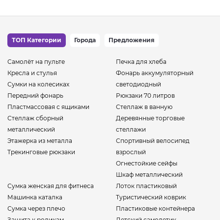
ТОП Категории
Города
Предложения
Самолёт на пульте
Печка для хлеба
Кресла и стулья
Фонарь аккумуляторный
Сумки на колесиках
светодиодный
Передний фонарь
Рюкзаки 70 литров
Пластмассовая с ящиками
Стеллаж в ванную
Стеллаж сборный
Деревянные торговые
металлический
стеллажи
Этажерка из металла
Спортивный велосипед
Трекинговые рюкзаки
взрослый
Огнестойкие сейфы
Шкаф металлический
Сумка женская для фитнеса
Лоток пластиковый
Машинка каталка
Туристический коврик
Сумка через плечо
Пластиковые контейнера
Защита к роликам
Детский самолетик