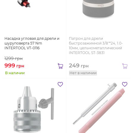
Насадка угловая для дрели и
Патрон для дрели
шуруповерта 57 Nm
быстрозажимной 3/8"*24, 1.0-
INTERTOOL VT-0116
10мм, цельнометаллический
INTERTOOL ST-3831
1299
грн
999
249
грн
грн
В наличии
Нет в наличии