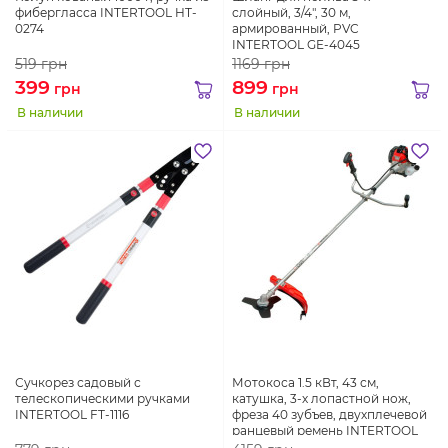
фибергласса INTERTOOL HT-
слойный, 3/4", 30 м,
0274
армированный, PVC
INTERTOOL GE-4045
519
грн
1169
грн
399
899
грн
грн
В наличии
В наличии
Сучкорез садовый с
Мотокоса 1.5 кВт, 43 см,
телескопическими ручками
катушка, 3-х лопастной нож,
INTERTOOL FT-1116
фреза 40 зубъев, двухплечевой
ранцевый ремень INTERTOOL
DT-2232