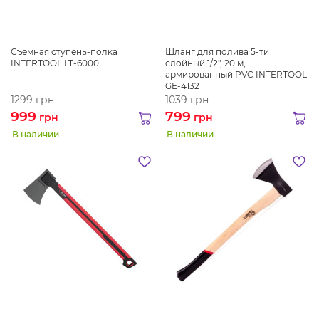
Съемная ступень-полка
Шланг для полива 5-ти
INTERTOOL LT-6000
слойный 1/2", 20 м,
армированный PVC INTERTOOL
GE-4132
1299
грн
1039
грн
999
799
грн
грн
В наличии
В наличии