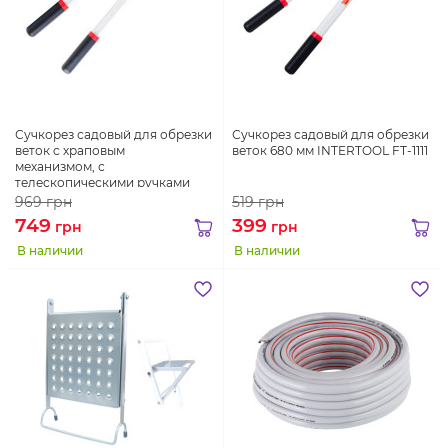
Сучкорез садовый для обрезки
Сучкорез садовый для обрезки
веток c храповым
веток 680 мм INTERTOOL FT-1111
механизмом, с
телескопическими ручками
700-1030 мм INTERTOOL FT-1118
969
грн
519
грн
749
399
грн
грн
В наличии
В наличии