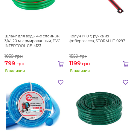
Шланг для воды 4-х слойный,
Колун 1710 г, ручка из
3/4", 20 м, армированный, PVC
фибергласса, STORM HT-0297
INTERTOOL GE-4123
1039
грн
1559
грн
799
1199
грн
грн
В наличии
В наличии