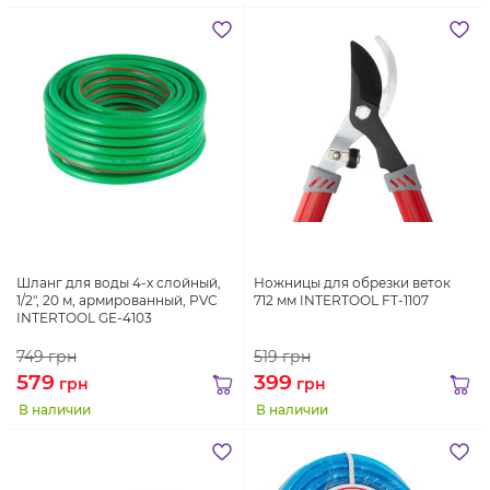
Шланг для воды 4-х слойный,
Ножницы для обрезки веток
1/2", 20 м, армированный, PVC
712 мм INTERTOOL FT-1107
INTERTOOL GE-4103
749
грн
519
грн
579
399
грн
грн
В наличии
В наличии