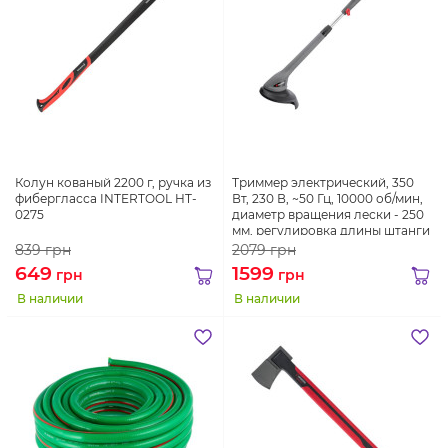
Колун кованый 2200 г, ручка из
Триммер электрический, 350
фибергласса INTERTOOL HT-
Вт, 230 В, ~50 Гц, 10000 об/мин,
0275
диаметр вращения лески - 250
мм, регулировка длины штанги
INTERTOOL DT-2253
839
грн
2079
грн
649
1599
грн
грн
В наличии
В наличии