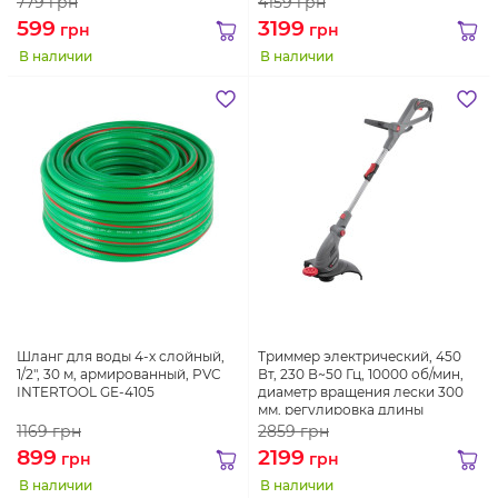
779
грн
4159
грн
599
3199
грн
грн
В наличии
В наличии
Шланг для воды 4-х слойный,
Триммер электрический, 450
1/2", 30 м, армированный, PVC
Вт, 230 В~50 Гц, 10000 об/мин,
INTERTOOL GE-4105
диаметр вращения лески 300
мм, регулировка длины
штанги/положения косильной
1169
грн
2859
грн
головки INTERTOOL DT-2255
899
2199
грн
грн
В наличии
В наличии