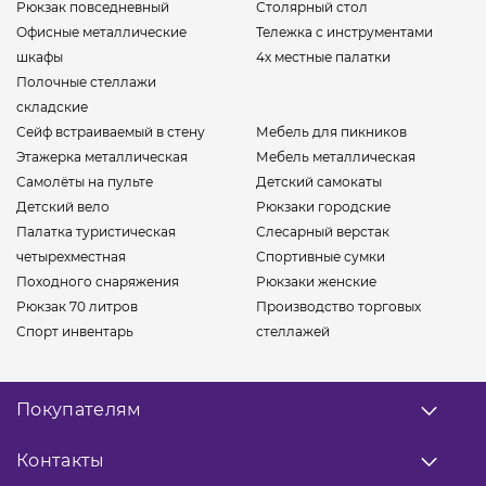
Рюкзак повседневный
Столярный стол
Офисные металлические
Тележка с инструментами
шкафы
4х местные палатки
Полочные стеллажи
складские
Сейф встраиваемый в стену
Мебель для пикников
Этажерка металлическая
Мебель металлическая
Самолёты на пульте
Детский самокаты
Детский вело
Рюкзаки городские
Палатка туристическая
Слесарный верстак
четырехместная
Спортивные сумки
Походного снаряжения
Рюкзаки женские
Рюкзак 70 литров
Производство торговых
Спорт инвентарь
стеллажей
Покупателям
О нас
Контакты
Оплата