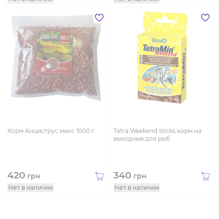
Корм Анциструс микс 1000 г
Тetra Weekend sticks корм на
выходные для рыб
420
340
грн
грн
Нет в наличии
Нет в наличии