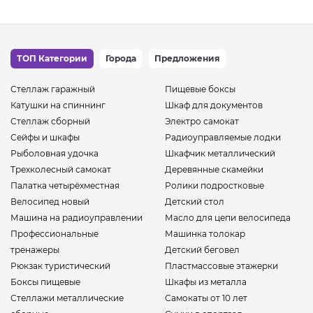
ТОП Категории
Города
Предложения
Стеллаж гаражный
Пищевые боксы
Катушки на спиннинг
Шкаф для документов
Стеллаж сборный
Электро самокат
Сейфы и шкафы
Радиоуправляемые лодки
Рыболовная удочка
Шкафчик металлический
Трехколесный самокат
Деревянные скамейки
Палатка четырёхместная
Ролики подростковые
Велосипед новый
Детский стол
Машина на радиоуправлении
Масло для цепи велосипеда
Профессиональные
Машинка толокар
тренажеры
Детский беговел
Рюкзак туристический
Пластмассовые этажерки
Боксы пищевые
Шкафы из металла
Стеллажи металлические
Самокаты от 10 лет