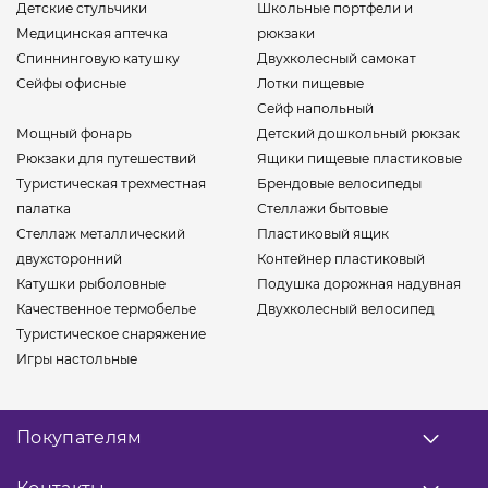
Детские стульчики
Школьные портфели и
Медицинская аптечка
рюкзаки
Спиннинговую катушку
Двухколесный самокат
Сейфы офисные
Лотки пищевые
Сейф напольный
Мощный фонарь
Детский дошкольный рюкзак
Рюкзаки для путешествий
Ящики пищевые пластиковые
Туристическая трехместная
Брендовые велосипеды
палатка
Стеллажи бытовые
Стеллаж металлический
Пластиковый ящик
двухсторонний
Контейнер пластиковый
Катушки рыболовные
Подушка дорожная надувная
Качественное термобелье
Двухколесный велосипед
Туристическое снаряжение
Игры настольные
Покупателям
О нас