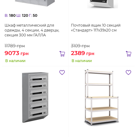
В:
180
Ш:
120
Г:
50
Шкаф металлический для
Почтовый ящик 10 секций
одежды, 4 секции, 4 дверцы,
«Стандарт» 117х39х20 см
секция 300 мм ГАЛЛА
11789
грн
3109
грн
9073
2389
грн
грн
В наличии
В наличии