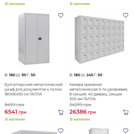
В наличии
В наличии
В:
180
Ш:
90
Г:
50
В:
180
Ш:
240
Г:
50
Бухгалтерский металлический
Камера хранения
шкаф для документов 4 полки
металлическая 5-ти уровневая,
180х90х50 см ГАЛЛА
8 секций, 40 дверец, секция
300 мм ГАЛЛА
8499
грн
34299
грн
6541
26386
грн
грн
В наличии
В наличии