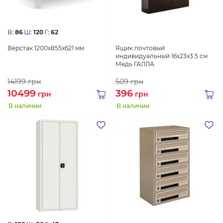
В:
86
Ш:
120
Г:
62
Верстак 1200х855х621 мм
Ящик почтовый
индивидуальный 16х23х3.5 см
Медь ГАЛЛА
14199
грн
509
грн
10499
396
грн
грн
В наличии
В наличии