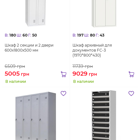
В:
180
Ш:
60
Г:
50
В:
197
Ш:
80
Г:
43
Шкаф 2 секции и 2 двери
Шкаф архивный для
600х1800х500 мм
документов FC-3
(1970*800*430)
6509
грн
11739
грн
5005
9029
грн
грн
В наличии
В наличии