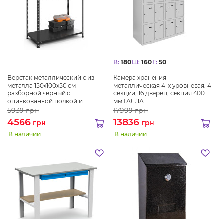
В:
180
Ш:
160
Г:
50
Верстак металлический с из
Камера хранения
металла 150x100x50 см
металлическая 4-х уровневая, 4
разборной черный с
секции, 16 дверец, секция 400
оцинкованной полкой и
мм ГАЛЛА
выдвижным ящиком
5939
грн
17999
грн
4566
13836
грн
грн
В наличии
В наличии