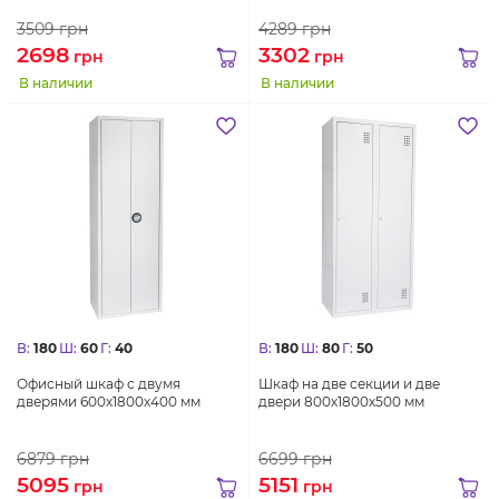
3509
грн
4289
грн
2698
3302
грн
грн
В наличии
В наличии
В:
180
Ш:
60
Г:
40
В:
180
Ш:
80
Г:
50
Офисный шкаф с двумя
Шкаф на две секции и две
дверями 600х1800х400 мм
двери 800х1800х500 мм
6879
грн
6699
грн
5095
5151
грн
грн