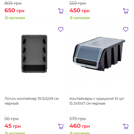
809
грн
559
грн
650
450
грн
грн
В наличии
В наличии
Лоток контейнер 19.5x12x9 см
Контейнеры с крышкой 10 шт
черный
15.5x10x7 см черные
56
грн
579
грн
45
460
грн
грн
В наличии
В наличии