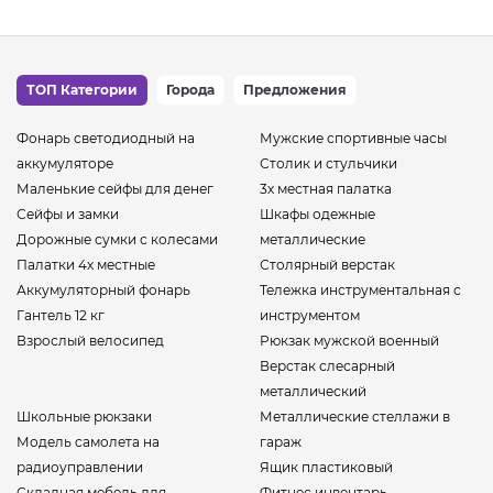
ТОП Категории
Города
Предложения
Фонарь светодиодный на
Мужские спортивные часы
аккумуляторе
Столик и стульчики
Маленькие сейфы для денег
3х местная палатка
Сейфы и замки
Шкафы одежные
Дорожные сумки с колесами
металлические
Палатки 4х местные
Столярный верстак
Аккумуляторный фонарь
Тележка инструментальная с
Гантель 12 кг
инструментом
Взрослый велосипед
Рюкзак мужской военный
Верстак слесарный
металлический
Школьные рюкзаки
Металлические стеллажи в
Модель самолета на
гараж
радиоуправлении
Ящик пластиковый
Складная мебель для
Фитнес инвентарь