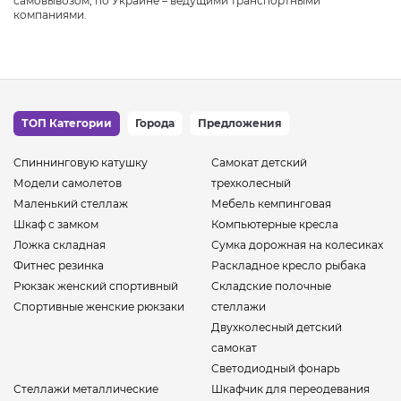
самовывозом, по Украине – ведущими транспортными
компаниями.
ТОП Категории
Города
Предложения
Спиннинговую катушку
Самокат детский
Модели самолетов
трехколесный
Маленький стеллаж
Мебель кемпинговая
Шкаф с замком
Компьютерные кресла
Ложка складная
Сумка дорожная на колесиках
Фитнес резинка
Раскладное кресло рыбака
Рюкзак женский спортивный
Складские полочные
Спортивные женские рюкзаки
стеллажи
Двухколесный детский
самокат
Светодиодный фонарь
Стеллажи металлические
Шкафчик для переодевания