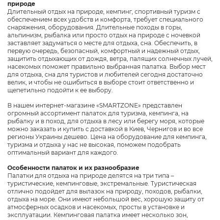
природе
Длительный отдых на природе, кемпинг, спортивный туризм с
обеспечением всех удобств и комфорта, требует специального
снаряжения, оборудования. Длительные походы в горы,
альпинизм, рыбалка или просто отдых на природе с ночевкой
заставляет задуматься о месте для отдыха, сна. Обеспечить, в
первую очередь, безопасный, комфортный и надежный отдых,
защитить отдыхающих от дождя, ветра, палящих солнечных лучей,
насекомых поможет правильно выбранная палатка. Выбор мест
для отдыха, сна для туристов и любителей сегодня достаточно
велик, и чтобы не ошибиться в выборе стоит ответственно и
щепетильно подойти к ее выбору.
В нашем интернет-магазине «SMARTZONE» представлен
огромный ассортимент палаток для туризма, кемпинга, на
рыбалку и в поход, для отдыха в лесу или берегу моря, которые
можно заказать и купить с доставкой в Киев, Чернигов и во все
регионы Украины дешево. Цена на оборудование для кемпинга,
туризма и отдыха у нас не высокая, поможем подобрать
оптимальный вариант для каждого.
Особенности палаток и их разнообразие
Палатки для отдыха на природе делятся на три типа –
туристические, кемпинговые, экстремальные. Туристическая
отлично подойдет для вылазок на природу, походов, рыбалки,
отдыха на море. Они имеют небольшой вес, хорошую защиту от
атмосферных осадков и насекомых, просты в установке и
эксплуатации. Кемпинговая палатка имеет несколько зон,