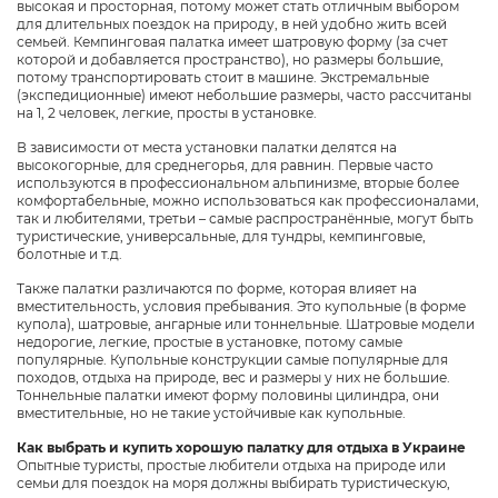
высокая и просторная, потому может стать отличным выбором
для длительных поездок на природу, в ней удобно жить всей
семьей. Кемпинговая палатка имеет шатровую форму (за счет
которой и добавляется пространство), но размеры большие,
потому транспортировать стоит в машине. Экстремальные
(экспедиционные) имеют небольшие размеры, часто рассчитаны
на 1, 2 человек, легкие, просты в установке.
В зависимости от места установки палатки делятся на
высокогорные, для среднегорья, для равнин. Первые часто
используются в профессиональном альпинизме, вторые более
комфортабельные, можно использоваться как профессионалами,
так и любителями, третьи – самые распространённые, могут быть
туристические, универсальные, для тундры, кемпинговые,
болотные и т.д.
Также палатки различаются по форме, которая влияет на
вместительность, условия пребывания. Это купольные (в форме
купола), шатровые, ангарные или тоннельные. Шатровые модели
недорогие, легкие, простые в установке, потому самые
популярные. Купольные конструкции самые популярные для
походов, отдыха на природе, вес и размеры у них не большие.
Тоннельные палатки имеют форму половины цилиндра, они
вместительные, но не такие устойчивые как купольные.
Как выбрать и купить хорошую палатку для отдыха в Украине
Опытные туристы, простые любители отдыха на природе или
семьи для поездок на моря должны выбирать туристическую,