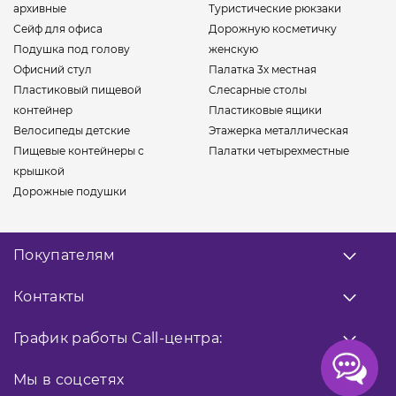
архивные
Туристические рюкзаки
Сейф для офиса
Дорожную косметичку
Подушка под голову
женскую
Офисний стул
Палатка 3х местная
Пластиковый пищевой
Слесарные столы
контейнер
Пластиковые ящики
Велосипеды детские
Этажерка металлическая
Пищевые контейнеры с
Палатки четырехместные
крышкой
Дорожные подушки
Покупателям
О нас
Контакты
Оплата
Доставка
Заказать звонок
График работы
Call-центра:
Гарантия
0 800 33 10 32
Возврат товара
Прием заказов
Мы в соцсетях
9:00 - 18:00