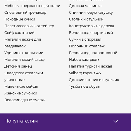
Мебель с нержавеющей стали
Детская машинка
Спортивный тренажер
Спиннинговую катушку
Походные сумки
Столик и стульчик
Пластмассовый контейнер
Конструкторы из дерева
Сейф охотничий
Велосипед спортивный
Металлические для
Сумки в спортзал
раздевалок
Полочный стеллаж
Удилище с кольцами
Велосипед подростковый
Металлический шкаф
Набор кастрюль
Детский ранец
Палатка туристическая
Складские стеллажи
Valberg гарант 46
усиленные
Детский столик и стульчик
Маленькие сейфы
Тумба под обувь
Женские сумочки
Велосипедные смазки
Покупателям