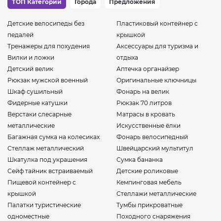
ТОП Категории
Города
Предложения
Детские велосипеды без
Пластиковый контейнер с
педалей
крышкой
Тренажеры для похудения
Аксессуары для туризма и
Вилки и ложки
отдыха
Детский велик
Аптечка органайзер
Рюкзак мужской военный
Оригинальные ключницы
Шкаф сушильный
Фонарь на велик
Фидерные катушки
Рюкзак 70 литров
Верстаки слесарные
Матрасы в кровать
металлические
Искусственные ёлки
Багажная сумка на колесиках
Фонарь велосипедный
Стеллаж металлический
Швейцарский мультитул
Шкатулка под украшения
Сумка бананка
Сейф тайник встраиваемый
Детские роликовые
Пищевой контейнер с
Кемпинговая мебель
крышкой
Стеллажи металлические
Палатки туристические
Тумбы прикроватные
одноместные
Походного снаряжения