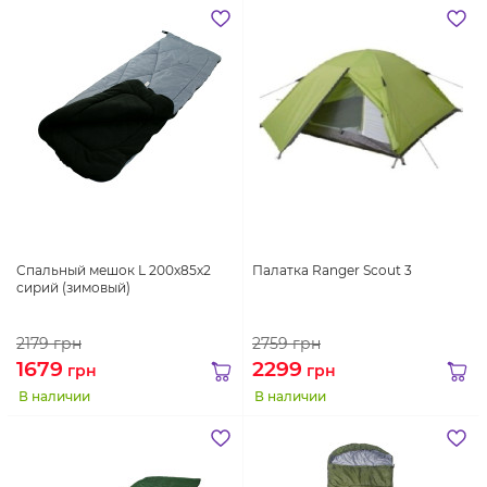
Спальный мешок L 200х85х2
Палатка Ranger Scout 3
сирий (зимовый)
2179
грн
2759
грн
1679
2299
грн
грн
В наличии
В наличии