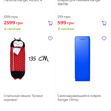
Палатка Ranger Ascent 4
Коврик для пикника Ranger
366796
3119
грн
719
грн
2599
599
грн
грн
В наличии
В наличии
Спальный мешок "Божья
Самонадувающийся коврик
коровка"
Ranger Оlimp