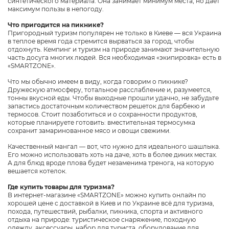
синтетического материала. Она занимает минимум места, но дает
максимум пользы в непогоду.
Что пригодится на пикнике?
Пригородный туризм популярен не только в Киеве — вся Украина
в теплое время года стремится вырваться за город, чтобы
отдохнуть. Кемпинг и туризм на природе занимают значительную
часть досуга многих людей. Вся необходимая «экипировка» есть в
«SMARTZONE».
Что мы обычно имеем в виду, когда говорим о пикнике?
Дружескую атмосферу, тотальное расслабление и, разумеется,
тонны вкусной еды. Чтобы выходные прошли удачно, не забудьте
запастись достаточным количеством решеток для барбекю и
термосов. Стоит позаботиться и о сохранности продуктов,
которые планируете готовить: вместительная термосумка
сохранит замаринованное мясо и овощи свежими.
Качественный мангал — вот, что нужно для идеального шашлыка.
Его можно использовать хоть на даче, хоть в более диких местах.
А для блюд вроде плова будет незаменима тренога, на которую
вешается котелок.
Где купить товары для туризма?
В интернет-магазине «SMARTZONE» можно купить онлайн по
хорошей цене с доставкой в Киев и по Украине всё для туризма,
похода, путешествий, рыбалки, пикника, спорта и активного
отдыха на природе: туристическое снаряжение, походную
одежду, аксессуары, набор для туриста, оборудование для