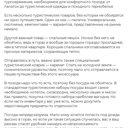
турснаряжение, необходимое для комфортного похода: от
палаток до туристической одежды и походного термобелья.
Есть несколько туристических товаров, без которых не обойдется
ни одно путешествие. Один из них — палатка. Универсальная,
охотничья, кемпинговая — вариантов, представленных на рынке,
немало.
Другой важный товар — спальный мешок. Ночью без него не
обойтись, ведь в горах и вообще за городом гораздо прохладней,
чем в теплой квартире. Хорошие спальники изготавливаются из
прочных материалов, сохраняющих тепло.
Отправляясь в путь, важно взять также специальный
туристический коврик — каремат. Спать на холодной земле —
сомнительное удовольствие, поэтому мало кто отправляется в
пешее путешествие без этого аксессуара.
В походе надо что-то есть, поэтому без посуды не обойтись. В
стандартные туристические наборы посуды входит самое
необходимое: котелок, сковородка, несколько чашек и мисок.
Как правило, покупка готового набора наиболее выгодна. Но
если часть инвентаря у вас уже есть, можно докупить
недостающие предметы по отдельности.
Погода непредсказуема. Мало кому хочется попасть под дождь
высоко в горах, но если уж такая ситуация случилась, вас и ваш
рюкзак спасет удобная накидка из непромокаемого