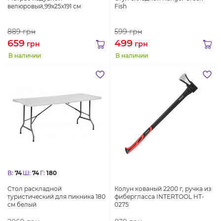
велюровый,99х25х191 см
Fish
889
грн
599
грн
659
499
грн
грн
В наличии
В наличии
В:
74
Ш:
74
Г:
180
Стол раскладной
Колун кованый 2200 г, ручка из
туристический для пикника 180
фибергласса INTERTOOL HT-
см белый
0275