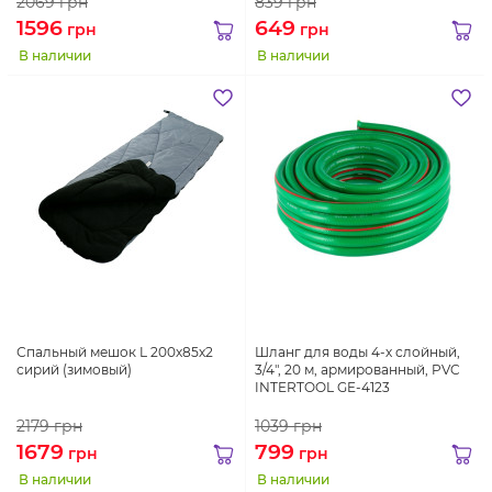
2069
грн
839
грн
1596
649
грн
грн
В наличии
В наличии
Спальный мешок L 200х85х2
Шланг для воды 4-х слойный,
сирий (зимовый)
3/4", 20 м, армированный, PVC
INTERTOOL GE-4123
2179
грн
1039
грн
1679
799
грн
грн
В наличии
В наличии