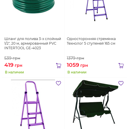
Шланг для полива 3-х слойный
Односторонняя стремянка
1/2", 20 м, армированный PVC
Технолог 5 ступеней 165 см
INTERTOOL GE-4023
539
грн
1379
грн
419
1059
грн
грн
В наличии
В наличии