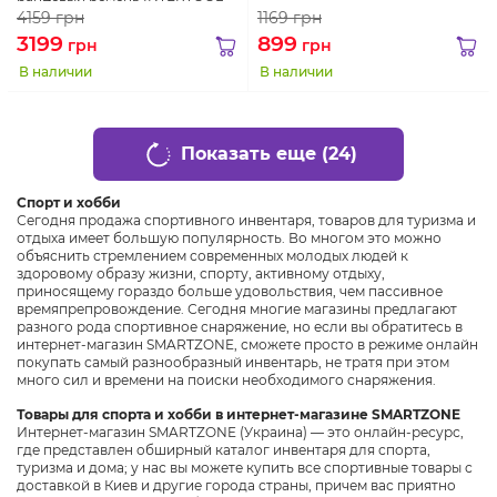
DT-2232
4159
грн
1169
грн
3199
899
грн
грн
В наличии
В наличии
Показать еще (24)
Спорт и хобби
Сегодня продажа спортивного инвентаря, товаров для туризма и
отдыха имеет большую популярность. Во многом это можно
объяснить стремлением современных молодых людей к
здоровому образу жизни, спорту, активному отдыху,
приносящему гораздо больше удовольствия, чем пассивное
времяпрепровождение. Сегодня многие магазины предлагают
разного рода спортивное снаряжение, но если вы обратитесь в
интернет-магазин SMARTZONE, сможете просто в режиме онлайн
покупать самый разнообразный инвентарь, не тратя при этом
много сил и времени на поиски необходимого снаряжения.
Товары для спорта и хобби в интернет-магазине SMARTZONE
Интернет-магазин SMARTZONE (Украина) — это онлайн-ресурс,
где представлен обширный каталог инвентаря для спорта,
туризма и дома; у нас вы можете купить все спортивные товары с
доставкой в Киев и другие города страны, причем вас приятно