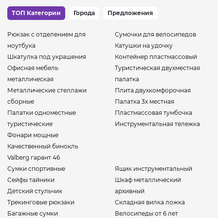
ТОП Категории
Города
Предложения
Рюкзак с отделением для
Сумочки для велосипедов
ноутбука
Катушки на удочку
Шкатулка под украшения
Контейнер пластмассовый
Офисная мебель
Туристическая двухместная
металлическая
палатка
Металлические стеллажи
Плита двухкомфорочная
сборные
Палатка 3х местная
Палатки одноместные
Пластмассовая тумбочка
туристические
Инструментальная тележка
Фонари мощные
Качественный бинокль
Valberg гарант 46
Сумки спортивные
Ящик инструментальный
Сейфы тайники
Шкаф металлический
Детский стульчик
архивный
Трекинговые рюкзаки
Складная вилка ложка
Багажные сумки
Велосипеды от 6 лет