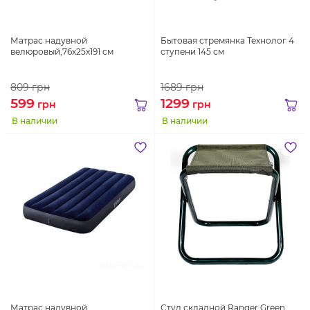
Матрас надувной
Бытовая стремянка Технолог 4
велюровый,76х25х191 см
ступени 145 см
809
грн
1689
грн
599
1299
грн
грн
В наличии
В наличии
Матрас надувной
Стул складной Ranger Green