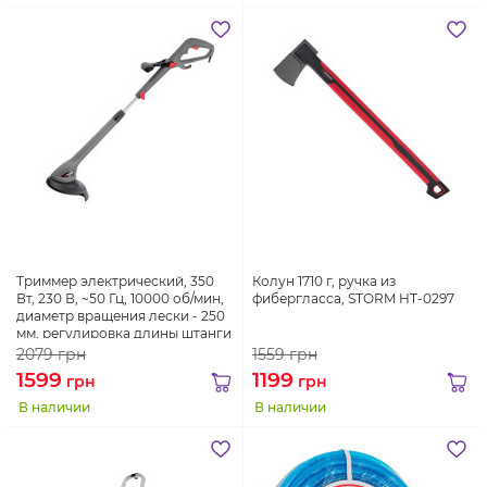
Триммер электрический, 350
Колун 1710 г, ручка из
Вт, 230 В, ~50 Гц, 10000 об/мин,
фибергласса, STORM HT-0297
диаметр вращения лески - 250
мм, регулировка длины штанги
INTERTOOL DT-2253
2079
грн
1559
грн
1599
1199
грн
грн
В наличии
В наличии