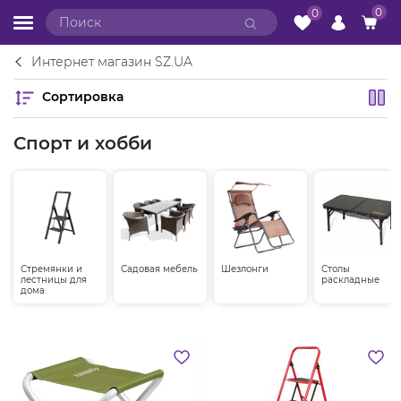
0
0
Интернет магазин SZ.UA
Сортировка
Спорт и хобби
Стремянки и
Садовая мебель
Шезлонги
Столы
лестницы для
раскладные
дома