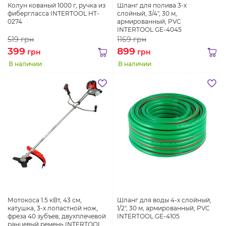
Колун кованый 1000 г, ручка из
Шланг для полива 3-х
фибергласса INTERTOOL HT-
слойный, 3/4", 30 м,
0274
армированный, PVC
INTERTOOL GE-4045
519
грн
1169
грн
399
899
грн
грн
В наличии
В наличии
Мотокоса 1.5 кВт, 43 см,
Шланг для воды 4-х слойный,
катушка, 3-х лопастной нож,
1/2", 30 м, армированный, PVC
фреза 40 зубъев, двухплечевой
INTERTOOL GE-4105
ранцевый ремень INTERTOOL