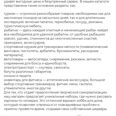
удивят выгодные цены и безупречный сервис. В нашем каталоге
представлены такие основные разделы, как:
туризм — огромное разнообразие товаров, необходимых как для
несложных походов на несколько дней, так и для длительных
экспедиций, включая палатки, термобелье, посуду, рюкзаки,
туристическую мебель;
рыбалка — здесь каждый опытный и начинающий рыбак найдет
все необходимое для удачной рыбалки: от удобных рыбацких
кресел, удочек, спиннингов до многочисленных снастей,
прикормок, аксессуаров;
спортивное оружие для тренировки меткости (пневматические
винтовки, пистолеты, арбалеты, бронежилеты, расходные
материалы);
велотовары — велосипеды, снаряжение, рюкзаки, запчасти;
снаряжение для бокса и единоборств;
электротранспорт — скутеры, самокаты;
батуты различных габаритов;
коньки и защита;
инвентарь для фитнеса — атлетические аксессуары, большой
выбор спортивных тренажеров, фитнес-мячи, гантели,
утяжелители, многое другое.
Для тех, кто отдает предпочтение творческой самореализации,
наш магазин предлагает уникальные наборы, где нужно рисовать
картины по номерам. Это отличный вариант хобби для дома,
который позволяет отвлечься от повседневных проблем и
приятно провести время, создавая свои собственные шедевры.