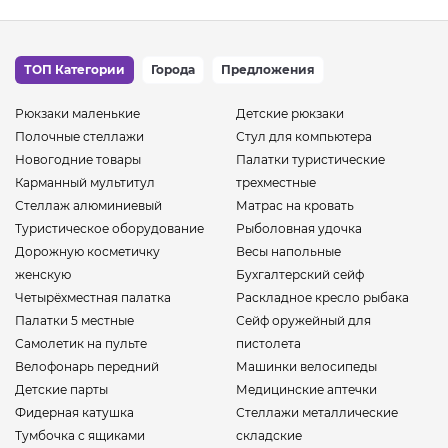
ТОП Категории
Города
Предложения
Рюкзаки маленькие
Детские рюкзаки
Полочные стеллажи
Стул для компьютера
Новогодние товары
Палатки туристические
Карманный мультитул
трехместные
Стеллаж алюминиевый
Матрас на кровать
Туристическое оборудование
Рыболовная удочка
Дорожную косметичку
Весы напольные
женскую
Бухгалтерский сейф
Четырёхместная палатка
Раскладное кресло рыбака
Палатки 5 местные
Сейф оружейный для
Самолетик на пульте
пистолета
Велофонарь передний
Машинки велосипеды
Детские парты
Медицинские аптечки
Фидерная катушка
Стеллажи металлические
Тумбочка с ящиками
складские