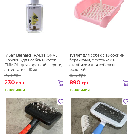
Iv San Bernard TRADITIONAL
Туалет для собак с высокими
шампунь для собак и котов
бортиками, с сеточкой и
ЛИМОН для короткой шерсти,
столбиком для кобелей,
антистатик 100мл
розовый
299
грн
1159
грн
230
890
грн
грн
В наличии
В наличии