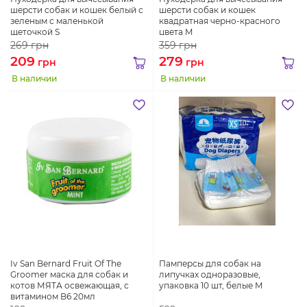
шерсти собак и кошек белый с
шерсти собак и кошек
зеленым с маленькой
квадратная черно-красного
щеточкой S
цвета M
269
грн
359
грн
209
279
грн
грн
В наличии
В наличии
Iv San Bernard Fruit Of The
Памперсы для собак на
Groomer маска для собак и
липучках одноразовые,
котов МЯТА освежающая, с
упаковка 10 шт, белые M
витамином B6 20мл