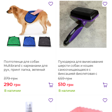
Полтотенце для собак
Пуходерка для вычесывания
Multibrand с карманами для
шерсти собак и кошек
рук, принт лапка, зеленый
самоочищающаяся с
фиксацией фиолетовая с
черным
379
грн
659
грн
290
510
грн
грн
В наличии
В наличии