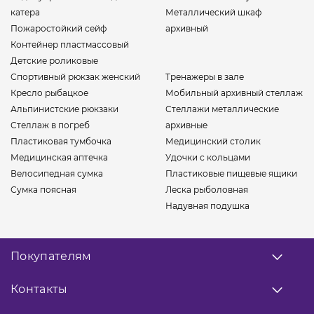
катера
Металлический шкаф
Пожаростойкий сейф
архивный
Контейнер пластмассовый
Детские роликовые
Спортивный рюкзак женский
Тренажеры в зале
Кресло рыбацкое
Мобильный архивный стеллаж
Альпинистские рюкзаки
Стеллажи металлические
Стеллаж в погреб
архивные
Пластиковая тумбочка
Медицинский столик
Медицинская аптечка
Удочки с кольцами
Велосипедная сумка
Пластиковые пищевые ящики
Сумка поясная
Леска рыболовная
Надувная подушка
Покупателям
О нас
Контакты
Оплата