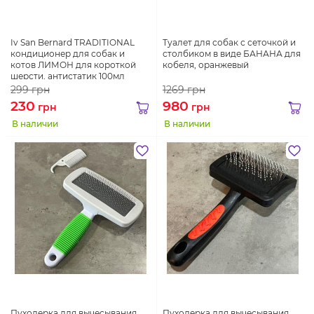
Iv San Bernard TRADITIONAL
Туалет для собак с сеточкой и
кондиционер для собак и
столбиком в виде БАНАНА для
котов ЛИМОН для короткой
кобеля, оранжевый
шерсти, антистатик 100мл
299
грн
1269
грн
230
980
грн
грн
В наличии
В наличии
Пуходерка для вычесывания
Пуходерка для вычесывания