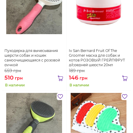
Пуходерка для вычесывания
Iv San Bernard Fruit Of The
шерсти собак и кошек
Groomer маска для собак и
самоочищающаяся с розовой
котов РОЗОВЫЙ ГРЕЙПФРУТ
ручкой
д/средней шерсти 20мл
659
грн
189
грн
510
146
грн
грн
В наличии
В наличии