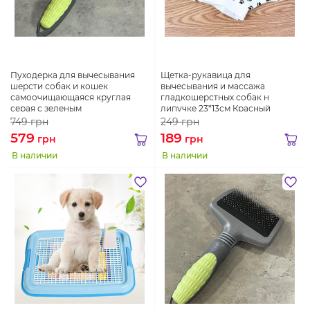
Пуходерка для вычесывания
Щетка-рукавица для
шерсти собак и кошек
вычесывания и массажа
самоочищающаяся круглая
гладкошерстных собак н
серая с зеленым
липучке 23*13см Красный
749
грн
249
грн
579
189
грн
грн
В наличии
В наличии