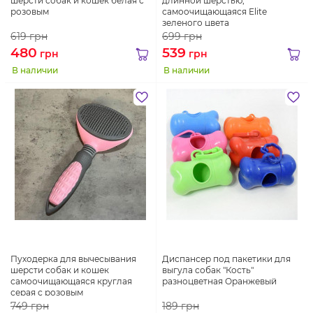
шерсти собак и кошек белая с
длинной шерстью,
розовым
самоочищающаяся Elite
зеленого цвета
619
грн
699
грн
480
539
грн
грн
В наличии
В наличии
Пуходерка для вычесывания
Диспансер под пакетики для
шерсти собак и кошек
выгула собак "Кость"
самоочищающаяся круглая
разноцветная Оранжевый
серая с розовым
749
грн
189
грн