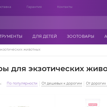
ставка
Гарантия
Контакты
ТРУМЕНТЫ
ДЛЯ ДЕТЕЙ
ЗООТОВАРЫ
экзотических животных
ры для экзотических жив
:
По популярности
От дешевых к дорогим
От дорогих