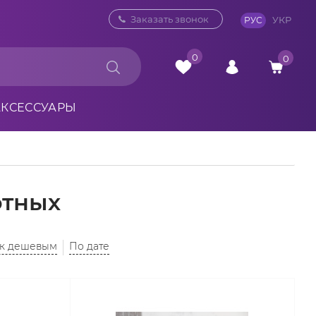
0 800 33 10 32
Заказать звонок
УКР
РУС
0
0
АКСЕССУАРЫ
отных
 к дешевым
По дате