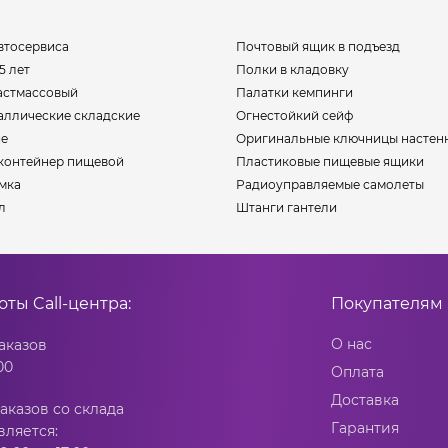
втосервиса
Почтовый ящик в подъезд
5 лет
Полки в кладовку
астмассовый
Палатки кемпинги
аллические складские
Огнестойкий сейф
ие
Оригинальные ключницы настен
контейнер пищевой
Пластиковые пищевые ящики
мка
Радиоуправляемые самолеты
л
Штанги гантели
боты
Call-центра:
Покупателям
О нас
аказов
00
Оплата
Доставка
аказов со склада
Гарантия
вляется: