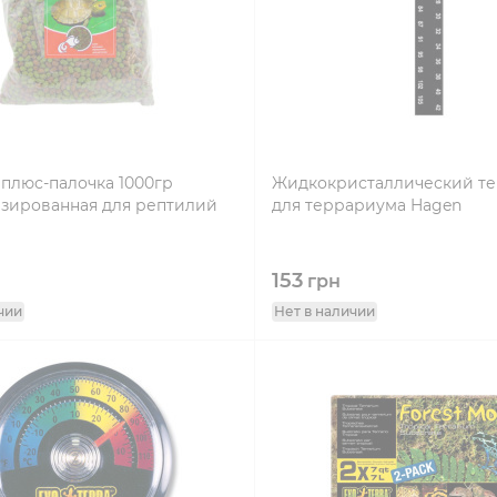
 плюс-палочка 1000гр
Жидкокристаллический т
зированная для рептилий
для террариума Hagen
153
грн
чии
Нет в наличии