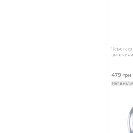
Черепаха
витамини
479
грн
Нет в нали