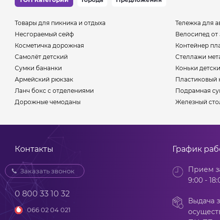
Товары для пикника и отдыха
Тележка для а
Несгораемый сейф
Велосипед от 
Косметичка дорожная
Контейнер пл
Самолёт детский
Стеллажи мет
Сумки бананки
Коньки детск
Армейский рюкзак
Пластиковый 
Ланч бокс с отделениями
Подрамная су
Дорожные чемоданы
Железный сто
Контакты
График ра
Прием з
Заказать звонок
9:00 - 18:
0 800 33 10 32
Выдача з
066 02 04 021
осущест