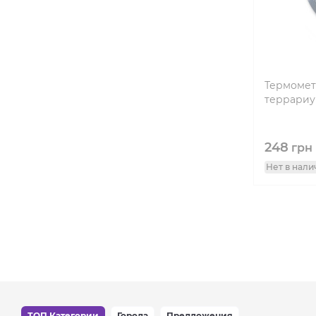
Термомет
террариу
248
грн
Нет в нали
ТОП Категории
Города
Предложения