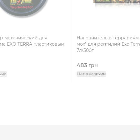
р механический для
Наполнитель в террариум
ма EXO TERRA пластиковый
мох" для рептилий Exo Terr
7л/500г
483
грн
чии
Нет в наличии