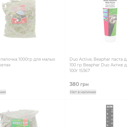
палочка 1000гр для малых
Duo Active, Beaphar паста 
репах
100 гр Beaphar Duo Актив 
100г 15367
380
грн
чии
Нет в наличии