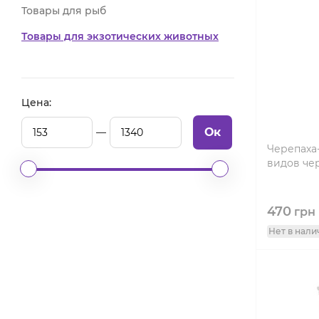
Товары для рыб
Товары для экзотических животных
Цена:
Ок
Черепаха-
видов че
470
грн
Нет в нали