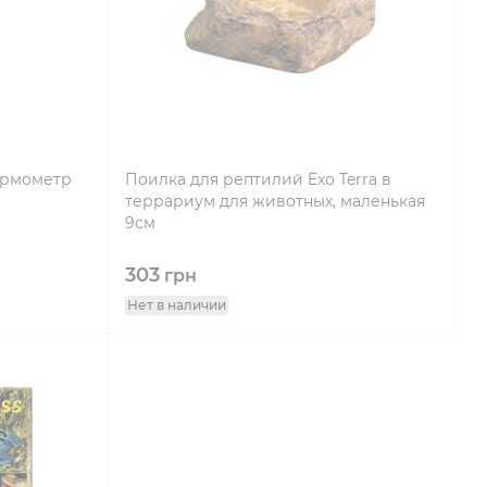
ермометр
Поилка для рептилий Exo Terra в
террариум для животных, маленькая
9см
303
грн
Нет в наличии