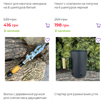
Чехол для мангала чемодана
Чехол с клапаном на липучке
на 8 шампуров белый
на 6 шампуров черный
539
грн
259
грн
416
198
грн
грн
В наличии
В наличии
Вилка с деревянной ручкой
Стартер для разжигания угля
для снятия мяса двухцветная