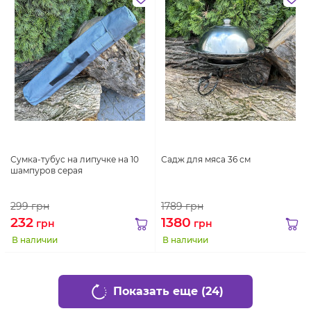
Сумка-тубус на липучке на 10
Садж для мяса 36 см
шампуров серая
299
грн
1789
грн
232
1380
грн
грн
В наличии
В наличии
Показать еще (24)