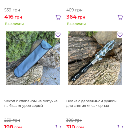
539
грн
469
грн
416
364
грн
грн
В наличии
В наличии
Чехол с клапаном на липучке
Вилка с деревянной ручкой
на 6 шампуров серый
для снятия мяса черная
259
грн
399
грн
198
310
грн
грн