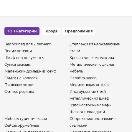
ТОП Категории
Города
Предложения
Велосипед для 7 летнего
Стеллажи из нержавеющей
Велик детский
стали
Шкаф под документы
Кресла для компьютера
Сумка рюкзак
Металлическая офисная
Маленький домашний сейф
мебель
Сумки на колесах
Палатка навес
Пищевые лотки
Медицинская аптечка
Фитнес резинка
Инструментальный
металлический шкаф
Взломостойкие сейфы
Шезлонг складной
Мебель туристическая
Сборные металлические
Сейфы оружейные
стеллажи