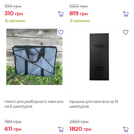
399
грн
1059
грн
310
819
грн
грн
В наличии
В наличии
Чехол для разборного мангала
Крышка для мангала на 15
на 6 шампуров
шампуров
789
грн
2369
грн
611
1820
грн
грн