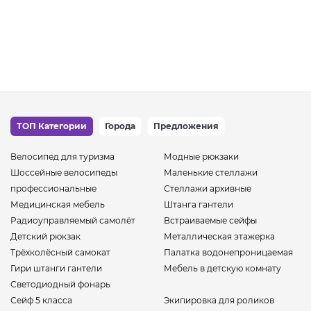
ТОП Категории
Города
Предложения
Велосипед для туризма
Модные рюкзаки
Шоссейные велосипеды
Маленькие стеллажи
профессиональные
Стеллажи архивные
Медицинская мебель
Штанга гантели
Радиоуправляемый самолёт
Встраиваемые сейфы
Детский рюкзак
Металлическая этажерка
Трёхколёсный самокат
Палатка водонепроницаемая
Гири штанги гантели
Мебель в детскую комнату
Светодиодный фонарь
Сейф 5 класса
Экипировка для роликов