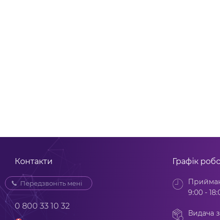
Контакти
Графік роб
Прийман
Передзвоніть мені
9:00 - 18:
0 800 33 10 32
Видача з