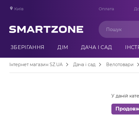
Київ
Оплата
До
ЗБЕРІГАННЯ
ДІМ
ДАЧА І САД
ІНС
Інтернет магазин SZ.UA
Дача і сад
Велотовари
У даній кате
Продов