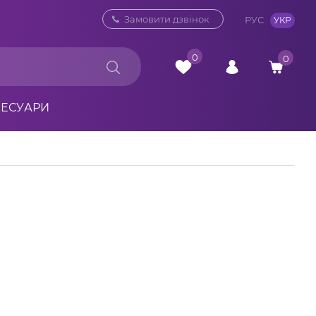
0 800 33 10 32
Замовити дзвінок
РУС
УКР
0
0
СЕСУАРИ