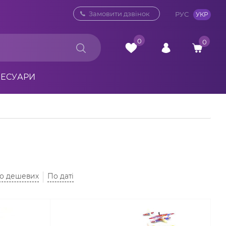
0 800 33 10 32
Замовити дзвінок
РУС
УКР
0
0
СЕСУАРИ
до дешевих
По даті