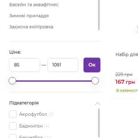
Басейн та аквафітнес
Зимові приладдя
Захисна екіпіровка
Ціна:
Набір для 
Ок
229
грн
167
грн
В наявност
Підкатегорія
Аерофутбол
2
Бадмінтон
4
Баскетбол
24