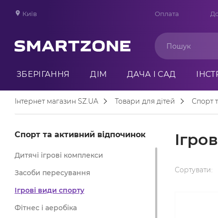
Київ
Оплата
До
ЗБЕРІГАННЯ
ДІМ
ДАЧА І САД
ІНС
Інтернет магазин SZ.UA
Товари для дітей
Спорт 
Спорт та активний відпочинок
Ігров
Дитячі ігрові комплекси
Сортувати:
Засоби пересування
Ігрові види спорту
Фітнес і аеробіка