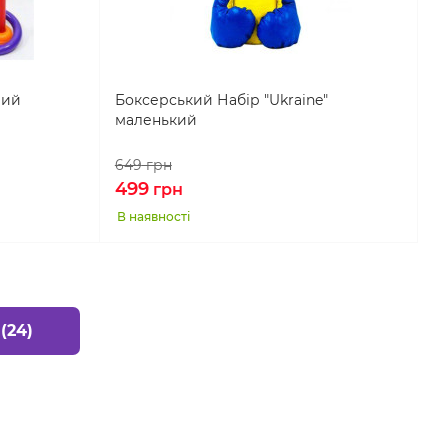
вий
Боксерський Набір "Ukraine"
маленький
649
грн
499
грн
В наявності
(24)