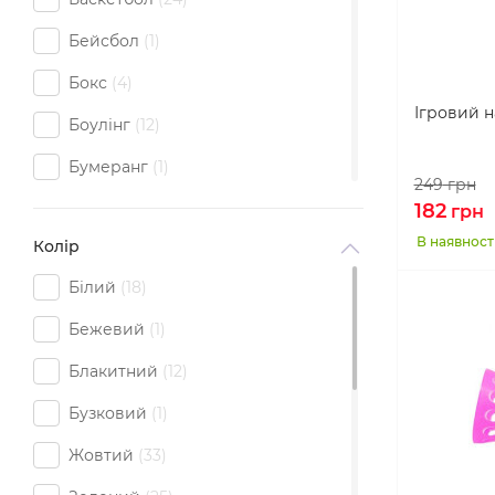
Бейсбол
1
Бокс
4
Ігровий н
Боулінг
12
Бумеранг
1
249
грн
Волейбол
24
182
грн
В наявност
Колір
Дартс
3
Білий
18
Запускалка
1
Бежевий
1
Кільцекид
2
Блакитний
12
Літак
1
Бузковий
1
Містечка
1
Жовтий
33
Мячик
5