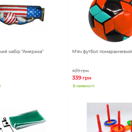
кий набір "Америка"
М'яч футбол помаранчевий
439
грн
339
грн
і
В наявності