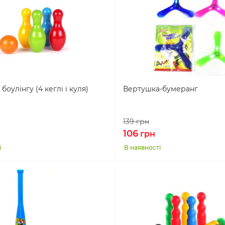
боулінгу (4 кеглі і куля)
Вертушка-бумеранг
139
грн
106
грн
і
В наявності