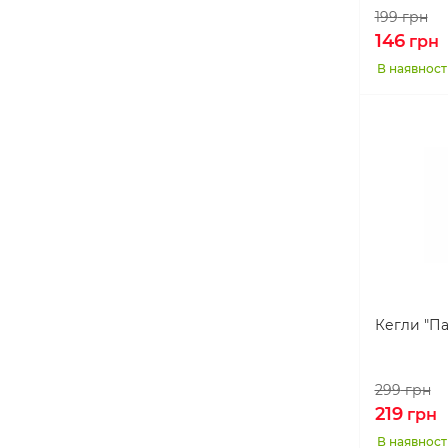
199
грн
146
грн
В наявност
Кегли "Па
299
грн
219
грн
В наявност