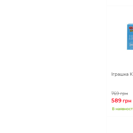
Іграшка К
769
грн
589
грн
В наявност