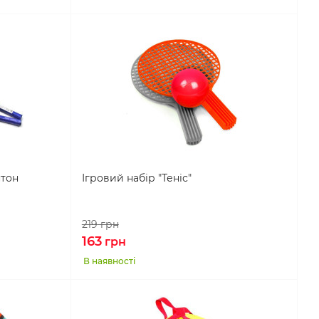
нтон
Ігровий набір "Теніс"
219
грн
163
грн
В наявності