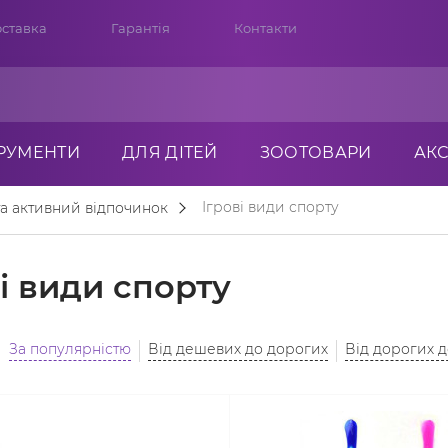
ставка
Гарантія
Контакти
ТРУМЕНТИ
ДЛЯ ДІТЕЙ
ЗООТОВАРИ
АК
Ігрові види спорту
та активний відпочинок
і види спорту
За популярністю
Від дешевих до дорогих
Від дорогих 