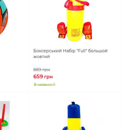
Боксерський Набір "Full" большой
жовтий
889
грн
659
грн
В наявності