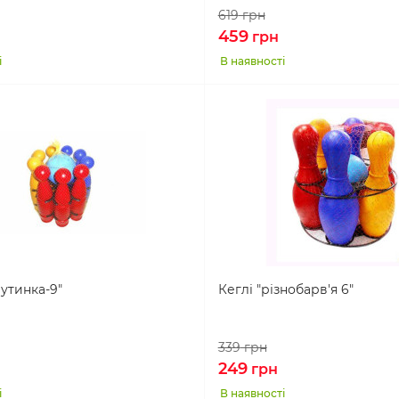
619
грн
459
грн
і
В наявності
утинка-9"
Кеглі "різнобарв'я 6"
339
грн
249
грн
і
В наявності