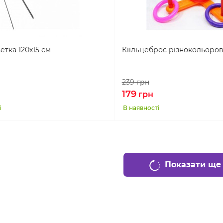
етка 120х15 см
Кіільцеброс різнокольоро
239
грн
179
грн
і
В наявності
Показати ще 