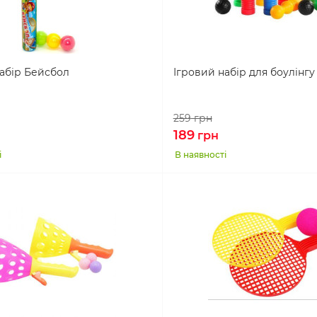
абір Бейсбол
Ігровий набір для боулінгу
259
грн
189
грн
і
В наявності