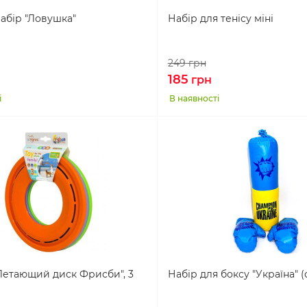
абір "Ловушка"
Набір для тенісу міні
249
грн
185
грн
і
В наявності
Летающий диск Фрисби", 3
Набір для боксу "Україна" 