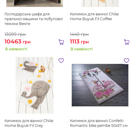
Господарська шафа для
Килимок для ванної Chilai
пральної машини та побутової
Home Buyuk Fil Coffee
техніки Венге
13099
грн
1449
грн
10463
1113
грн
грн
В наявності
В наявності
Килимок для ванної Chilai
Килимок для ванної Confetti
Home Buyuk Fil Grey
Romantic bike pembe 50х57 см