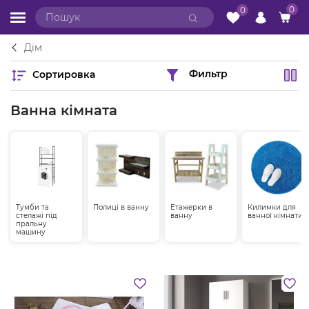
0
0
Дім
Сортировка
Фильтр
Ванна кімната
Тумби та
Полиці в ванну
Етажерки в
Килимки для
стелажі під
ванну
ванної кімнати
пральну
машину