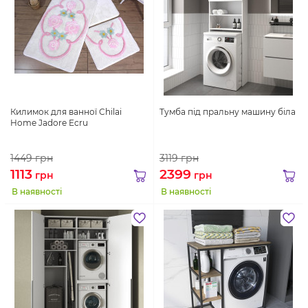
Килимок для ванної Chilai
Тумба під пральну машину біла
Home Jadore Ecru
1449
грн
3119
грн
1113
2399
грн
грн
В наявності
В наявності