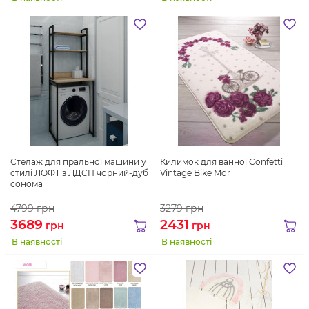
Стелаж для пральної машини у
Килимок для ванної Confetti
стилі ЛОФТ з ЛДСП чорний-дуб
Vintage Bike Mor
сонома
4799
грн
3279
грн
3689
2431
грн
грн
В наявності
В наявності