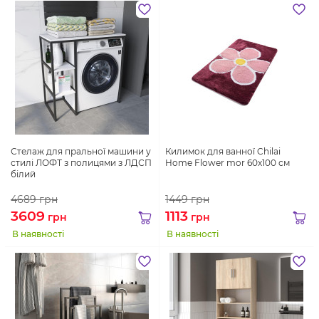
Стелаж для пральної машини у
Килимок для ванної Chilai
стилі ЛОФТ з полицями з ЛДСП
Home Flower mor 60х100 см
білий
4689
грн
1449
грн
3609
1113
грн
грн
В наявності
В наявності