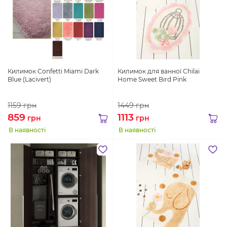
Килимок Confetti Miami Dark
Килимок для ванної Chilai
Blue (Lacivert)
Home Sweet Bird Pink
1159
грн
1449
грн
859
1113
грн
грн
В наявності
В наявності