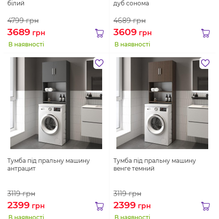
білий
дуб сонома
4799
грн
4689
грн
3689
3609
грн
грн
В наявності
В наявності
Тумба під пральну машину
Тумба під пральну машину
антрацит
венге темний
3119
грн
3119
грн
2399
2399
грн
грн
В наявності
В наявності