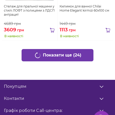
Стелаж для пральної машини у
Килимок для ванної Chilai
стилі ЛОФТ з полицями з ЛДСП
Home Elegant kirmizi 60х100 см
антрацит
4689
грн
1449
грн
3609
1113
грн
грн
В наявності
В наявності
Показати ще (24)
Покупцям
Про нас
Контакти
Оплата
Доставка
Передзвоніть мені
Графік роботи
Call-центра: