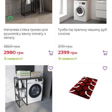
Металева стійка тримач для
Тумба під пральну машину дуб
рушників у ванну кімнату з
сонома
металу
3869
грн
3119
грн
2980
2399
грн
грн
В наявності
В наявності