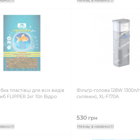
явності
Немає в наявності
бка пластівці для всіх видів
Фільтр-голова 128W 1300л/г
иб FLIPPER 2кг 10л Відро
склянки), XL-F170А
530
н
грн
явності
Немає в наявності