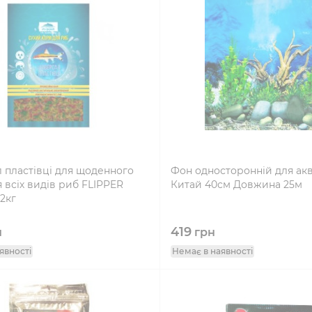
 пластівці для щоденного
Фон односторонній для ак
 всіх видів риб FLIPPER
Китай 40см Довжина 25м
 2кг
419
н
грн
явності
Немає в наявності