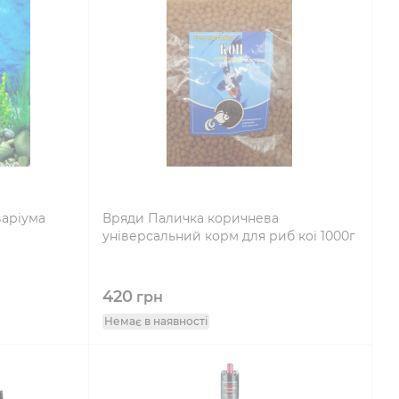
варіума
Вряди Паличка коричнева
універсальний корм для риб коі 1000г
420
грн
Немає в наявності