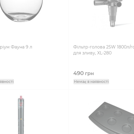
ріум Фауна 9 л
Фільтр-голова 25W 1800л/г
для зливу, XL-280
490
грн
явності
Немає в наявності