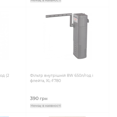
Немає в наявності
од (2
Фільтр внутрішній 8W 650л/год і
флейта, XL-F780
390
грн
Немає в наявності