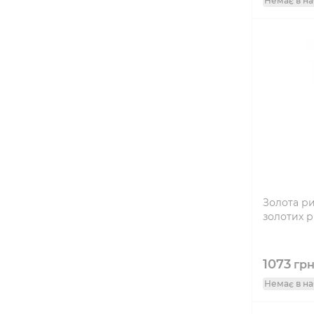
Немає в на
Золота ри
золотих р
1073
гр
Немає в на