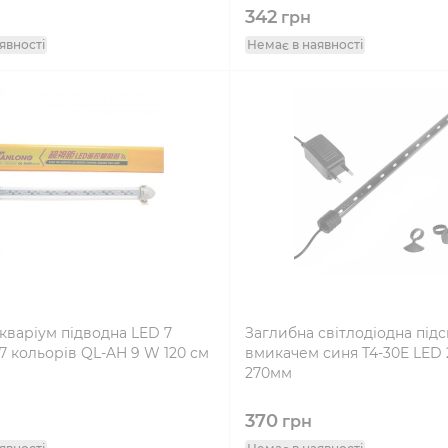
342
грн
явності
Немає в наявності
кваріум підводна LED 7
Заглибна світлодіодна підсв
7 кольорів QL-AH 9 W 120 см
вмикачем синя T4-30E LED 2
270мм
370
грн