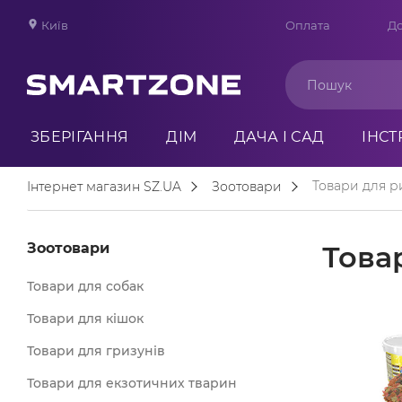
Київ
Оплата
До
ЗБЕРІГАННЯ
ДІМ
ДАЧА І САД
ІНС
Товари для р
Інтернет магазин SZ.UA
Зоотовари
Зоотовари
Това
Товари для собак
Товари для кішок
Товари для гризунів
Товари для екзотичних тварин