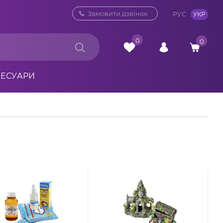
0 800 33 10 32
Замовити дзвінок
РУС
УКР
0
0
СЕСУАРИ