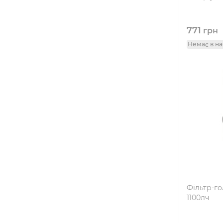
771
грн
Немає в на
Фільтр-го
1100лч