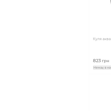
Куля аква
823
грн
Немає в на