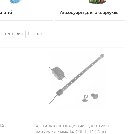
на риб
Аксесуари для акваріумів
до дешевих
По даті
ША
Заглибна світлодіодна підсвітка з
вмикачем синя T4-60E LED 5.2 вт