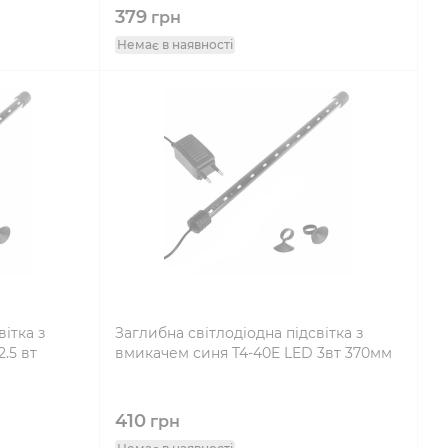
379
грн
Немає в наявності
ітка з
Заглибна світлодіодна підсвітка з
.5 вт
вмикачем синя T4-40E LED 3вт 370мм
410
грн