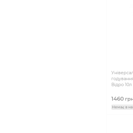
Універсал
годування
Відро 10л
1460
гр
Немає в на