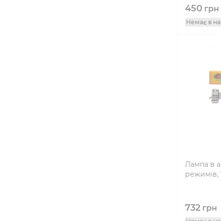
450
грн
Немає в на
Лампа в а
режимів, 
732
грн