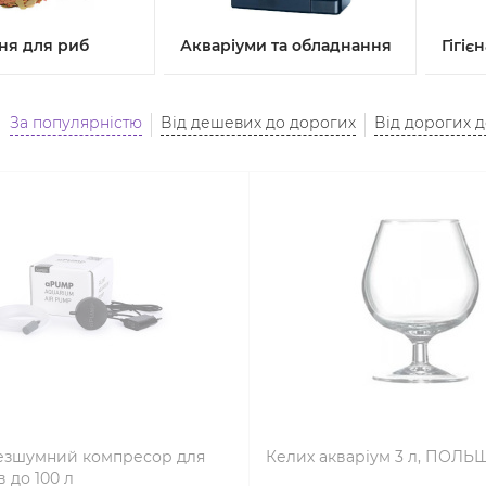
ня для риб
Акваріуми та обладнання
Гігіє
За популярністю
Від дешевих до дорогих
Від дорогих 
зшумний компресор для
Келих акваріум 3 л, ПОЛЬ
в до 100 л