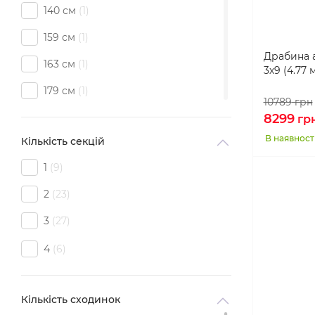
140 см
1
159 см
1
Драбина 
163 см
1
3х9 (4.77 
179 см
1
10789
грн
190 см
1
8299
гр
В наявност
Кількість секцій
193 см
1
1
9
194 см
1
2
23
200 см
1
3
27
210 см
1
4
6
216 см
1
217 см
1
Кількість сходинок
222 см
1