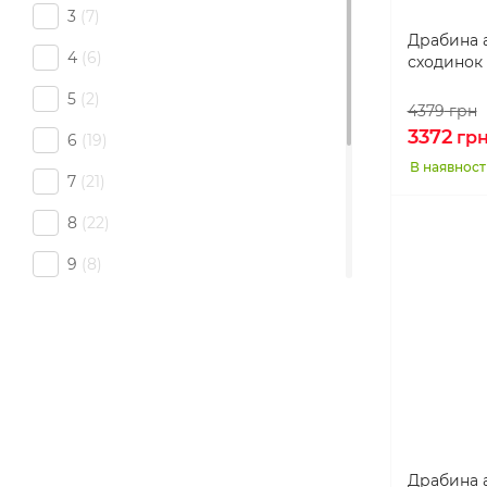
3
7
230 см
1
Драбина а
4
6
сходинок
239 см
1
5
2
240 см
2
4379
грн
3372
гр
6
19
245 см
2
В наявност
7
21
250 см
1
8
22
258 см
1
9
8
260 см
1
10
11
270 см
1
11
7
290 см
2
12
10
318 см
1
14
1
320 см
1
15
1
340 см
1
Драбина а