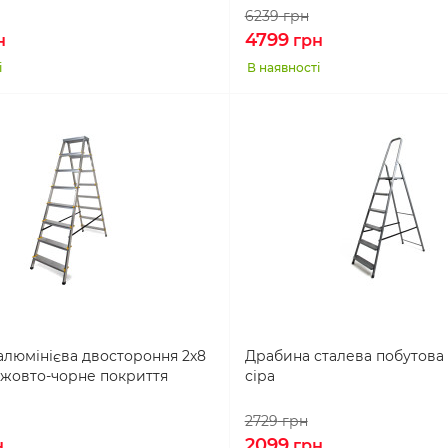
6239
грн
4799
н
грн
і
В наявності
алюмінієва двостороння 2х8
Драбина сталева побутова
 жовто-чорне покриття
сіра
2729
грн
2099
н
грн