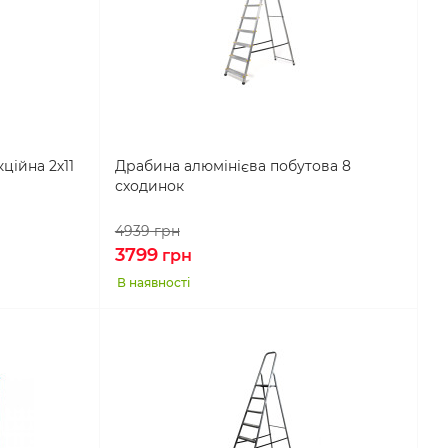
ційна 2х11
Драбина алюмінієва побутова 8
сходинок
4939
грн
3799
грн
В наявності