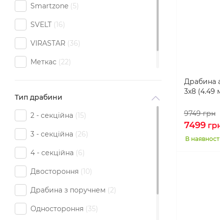
Smartzone
5
SVELT
16
VIRASTAR
36
Меткас
22
Технолог
4
Драбина 
3х8 (4.49 
Тип драбини
9749
грн
2 - секційна
15
7499
гр
3 - секційна
26
В наявност
4 - секційна
6
Двостороння
10
Драбина з поручнем
2
Одностороння
35