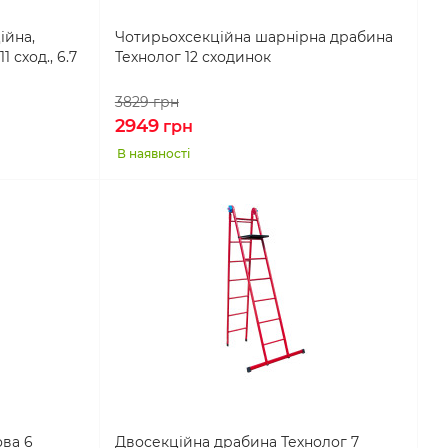
ійна,
Чотирьохсекційна шарнірна драбина
 сход., 6.7
Технолог 12 сходинок
3829
грн
2949
грн
В наявності
ова 6
Двосекційна драбина Технолог 7