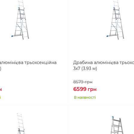
алюмінієва трьохсекційна
Драбина алюмінієва трьох
)
3х7 (3.93 м)
8579
грн
6599
н
грн
і
В наявності