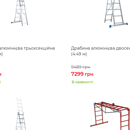
алюмінієва трьохсекційна
Драбина алюмінієва двосек
м)
(4.49 м)
9489
грн
7299
н
грн
і
В наявності