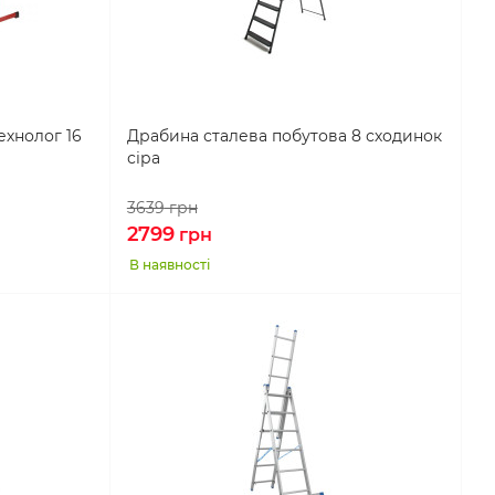
ехнолог 16
Драбина сталева побутова 8 сходинок
сіра
3639
грн
2799
грн
В наявності