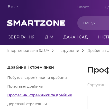
Київ
Оплата
До
ЗБЕРІГАННЯ
ДІМ
ДАЧА І САД
ІНС
Інтернет магазин SZ.UA
Інструменти
Драбини і 
Драбини і стрем'янки
Проф
Побутові стрем'янки та драбини
Сортувати:
Приставні драбини
Професійні стрем'янки та драбини
Дерев'яні стрем'янки