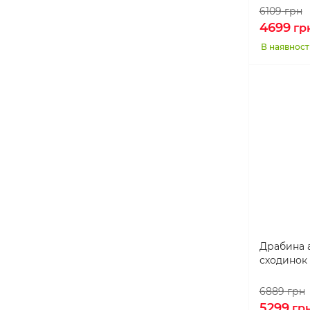
477 см
1
6109
грн
4699
509 см
1
гр
В наявност
560 см
1
593 см
1
616 см
1
649 см
1
676 см
1
677 см
1
761 см
1
Драбина 
сходинок
6889
грн
5299
гр