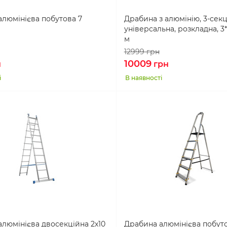
люмінієва побутова 7
Драбина з алюмінію, 3-секц
універсальна, розкладна, 3*11
м
12999
грн
10009
н
грн
і
В наявності
люмінієва двосекційна 2х10
Драбина алюмінієва побут