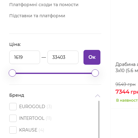
Платформні сходи та помости
Підставки та платформи
Ціна:
Ок
Драбина 
3х10 (5.6 м
9549
грн
7344
гр
Бренд
В наявност
EUROGOLD
3
INTERTOOL
11
KRAUSE
4