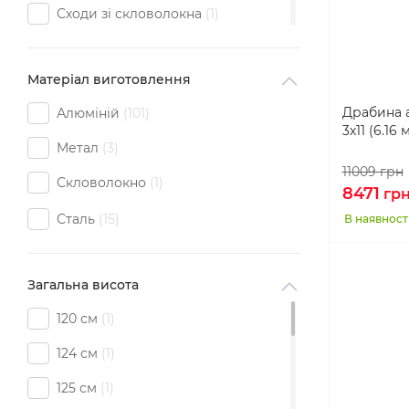
Сходи зі скловолокна
1
Телескопічна
12
Матеріал виготовлення
Універсальна
21
Драбина 
Алюміній
101
Шарнірна
15
3х11 (6.16 
Метал
3
11009
грн
Скловолокно
1
8471
гр
Сталь
15
В наявност
Загальна висота
120 см
1
124 см
1
125 см
1