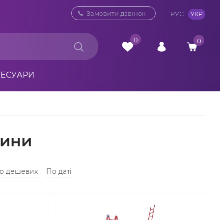
0 800 33 10 32
Замовити дзвінок
РУС
УКР
0
0
СЕСУАРИ
бини
до дешевих
По даті