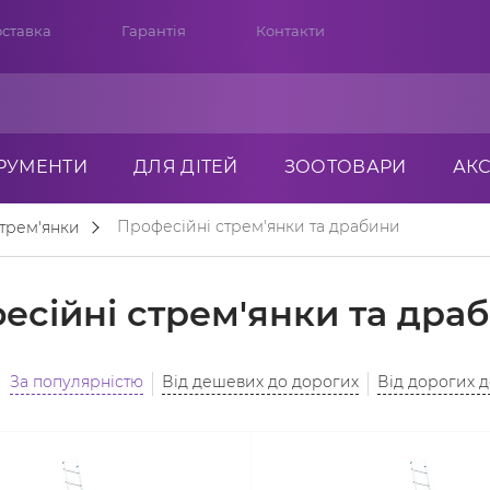
ставка
Гарантія
Контакти
ТРУМЕНТИ
ДЛЯ ДІТЕЙ
ЗООТОВАРИ
АК
Професійні стрем'янки та драбини
стрем'янки
есійні стрем'янки та дра
За популярністю
Від дешевих до дорогих
Від дорогих 