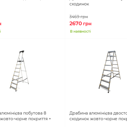
сходинок
3469
грн
2670
н
грн
і
В наявності
люмінієва побутова 8
Драбина алюмінієва двост
жовто-чорне покриття +
сходинок жовто-чорне пок