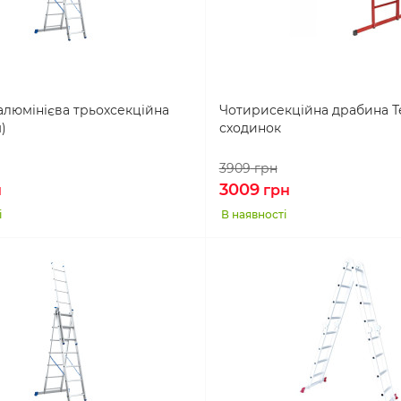
алюмінієва трьохсекційна
Чотирисекційна драбина Т
м)
сходинок
3909
грн
3009
н
грн
і
В наявності