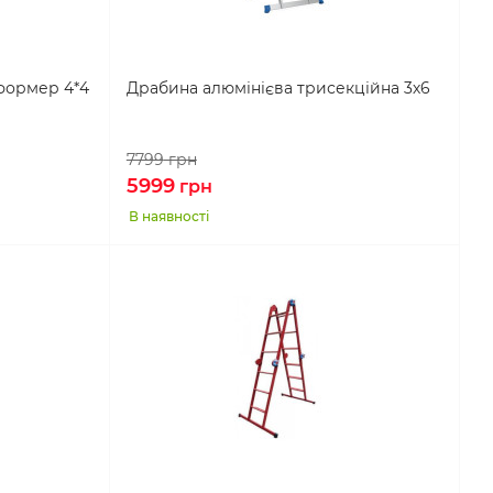
формер 4*4
Драбина алюмінієва трисекційна 3х6
7799
грн
5999
грн
В наявності