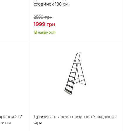
сходинок 188 см
2599
грн
1999
грн
В наявності
ороння 2х7
Драбина сталева побутова 7 сходинок
риття
сіра