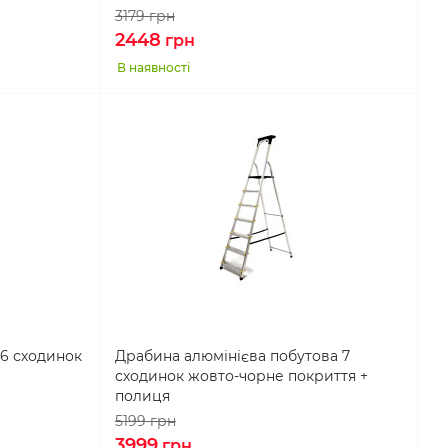
3179
грн
2448
грн
В наявності
 6 сходинок
Драбина алюмінієва побутова 7
сходинок жовто-чорне покриття +
полиця
5199
грн
3999
грн