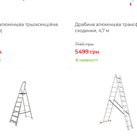
алюмінієва трьохсекційна
Драбина алюмінієва транс
м)
сходинки, 4,7 м
7149
грн
5499
н
грн
і
В наявності