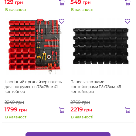
129
549
грн
грн
В наявності
В наявності
Настінний органайзер панель
Панель з лотками
для інструментів 78х78см 41
контейнерами 115х78см, 45
контейнер
контейнерів
2249
грн
2769
грн
1799
2219
грн
грн
В наявності
В наявності