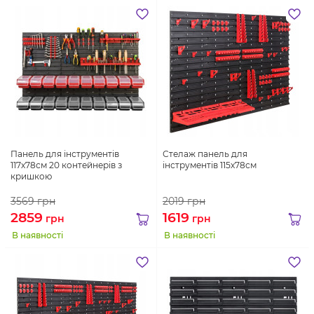
Панель для інструментів
Стелаж панель для
117х78см 20 контейнерів з
інструментів 115х78см
кришкою
3569
грн
2019
грн
2859
1619
грн
грн
В наявності
В наявності