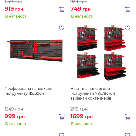
1149
грн
939
грн
919
749
грн
грн
В наявності
В наявності
Перфорована панель для
Настінна панель для
інструменту 115х39см
інструментів 78х78см, 4
варіанти контейнерів
1249
грн
2119
грн
999
1699
грн
грн
В наявності
В наявності