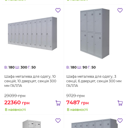
В:
180
Ш:
300
Г:
50
В:
180
Ш:
90
Г:
50
Шафа металева для одягу, 10
Шафа металева для одягу, 3
секцій, 10 дверцят, секція 300
секції, 6 дверцят, секція 300 мм
мм ГАЛЛА
ГАЛЛА
29099
грн
9729
грн
22360
7487
грн
грн
В наявності
В наявності