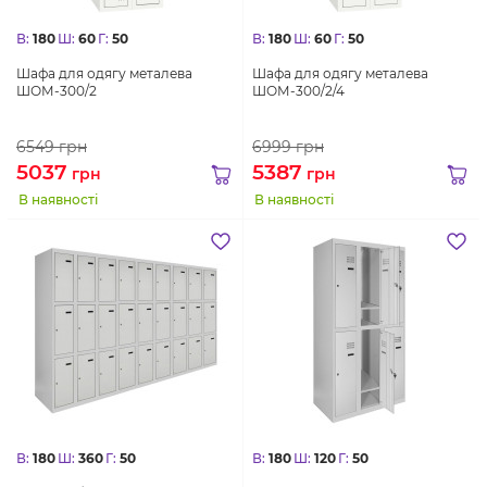
В:
180
Ш:
60
Г:
50
В:
180
Ш:
60
Г:
50
Шафа для одягу металева
Шафа для одягу металева
ШОМ-300/2
ШОМ-300/2/4
6549
грн
6999
грн
5037
5387
грн
грн
В наявності
В наявності
В:
180
Ш:
360
Г:
50
В:
180
Ш:
120
Г:
50