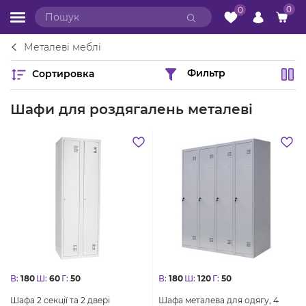
0
0
Металеві меблі
Сортировка
Фильтр
Шафи для роздягалень металеві
В:
180
Ш:
60
Г:
50
В:
180
Ш:
120
Г:
50
Шафа 2 секції та 2 двері
Шафа металева для одягу, 4