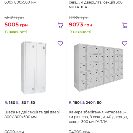
600х1800х500 мм
секції, 4 дверцята, секція 300
мм ГАЛЛА
6509
грн
11789
грн
5005
9073
грн
грн
В наявності
В наявності
В:
180
Ш:
80
Г:
50
В:
180
Ш:
240
Г:
50
Шафа на дві секції та дві двері
Камера зберігання металева 5-
800х1800х500 мм
ти рівнева, 8 секцій, 40 дверцят,
секція 300 мм ГАЛЛА
6699
грн
34299
грн