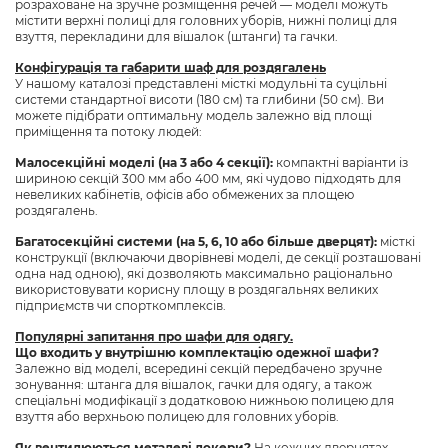
розраховане на зручне розміщення речей — моделі можуть
містити верхні полиці для головних уборів, нижні полиці для
взуття, перекладини для вішалок (штанги) та гачки.
Конфігурація та габарити шаф для роздягалень
У нашому каталозі представлені місткі модульні та суцільні
системи стандартної висоти (180 см) та глибини (50 см). Ви
можете підібрати оптимальну модель залежно від площі
приміщення та потоку людей:
Малосекційні моделі (на 3 або 4 секції):
компактні варіанти із
шириною секцій 300 мм або 400 мм, які чудово підходять для
невеликих кабінетів, офісів або обмежених за площею
роздягалень.
Багатосекційні системи (на 5, 6, 10 або більше дверцят):
місткі
конструкції (включаючи дворівневі моделі, де секції розташовані
одна над одною), які дозволяють максимально раціонально
використовувати корисну площу в роздягальнях великих
підприємств чи спорткомплексів.
Популярні запитання про шафи для одягу.
Що входить у внутрішню комплектацію одежної шафи?
Залежно від моделі, всередині секцій передбачено зручне
зонування: штанга для вішалок, гачки для одягу, а також
спеціальні модифікації з додатковою нижньою полицею для
взуття або верхньою полицею для головних уборів.
Як вентилюються металеві локери?
На кожних дверцятах