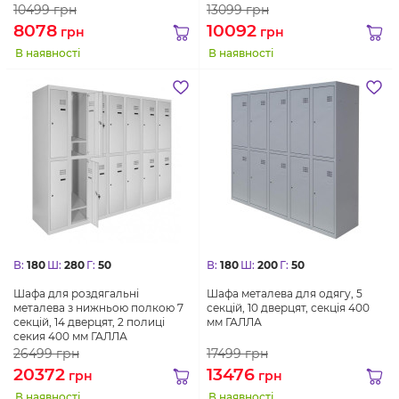
10499
грн
13099
грн
8078
10092
грн
грн
В наявності
В наявності
В:
180
Ш:
280
Г:
50
В:
180
Ш:
200
Г:
50
Шафа для роздягальні
Шафа металева для одягу, 5
металева з нижньою полкою 7
секцій, 10 дверцят, секція 400
секцій, 14 дверцят, 2 полиці
мм ГАЛЛА
секия 400 мм ГАЛЛА
26499
грн
17499
грн
20372
13476
грн
грн
В наявності
В наявності