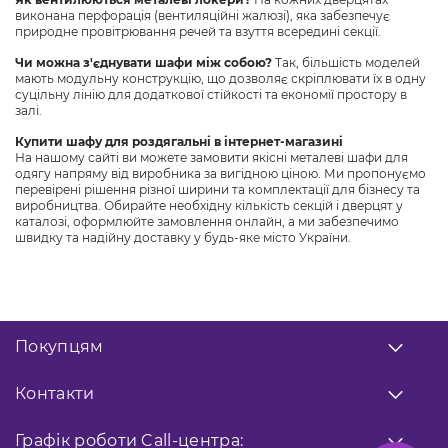
виконана перфорація (вентиляційні жалюзі), яка забезпечує
природне провітрювання речей та взуття всередині секції.
Чи можна з'єднувати шафи між собою?
Так, більшість моделей
мають модульну конструкцію, що дозволяє скріплювати їх в одну
суцільну лінію для додаткової стійкості та економії простору в
залі.
Купити шафу для роздягальні в інтернет-магазині
На нашому сайті ви можете замовити якісні металеві шафи для
одягу напряму від виробника за вигідною ціною. Ми пропонуємо
перевірені рішення різної ширини та комплектації для бізнесу та
виробництва. Обирайте необхідну кількість секцій і дверцят у
каталозі, оформлюйте замовлення онлайн, а ми забезпечимо
швидку та надійну доставку у будь-яке місто України.
Покупцям
Про нас
Контакти
Оплата
Доставка
Передзвоніть мені
Графік роботи
Call-центра: