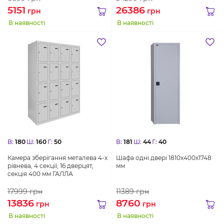
5151
26386
грн
грн
В наявності
В наявності
В:
180
Ш:
160
Г:
50
В:
181
Ш:
44
Г:
40
Камера зберігання металева 4-х
Шафа одні двері 1810х400х1748
рівнева, 4 секції, 16 дверцят,
мм
секція 400 мм ГАЛЛА
17999
грн
11389
грн
13836
8760
грн
грн
В наявності
В наявності