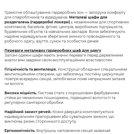
Грамотне облаштування гардеробних зон — запорука комфорту
для співробітників та відвідувачів.
Металеві шафи для
роздягалень (гардеробні локери)
є незамінними для спортивних
комплексів, басейнів, фітнес-центрів, виробничих підприємств,
будівельних об'єктів та навчальних закладів. Вони забезпечують
надійне індивідуальне зберігання змінного повсякденного та
робочого одягу, взуття, сумок та особистих речей.
Переваги металевих гардеробних шаф для одягу
Залізні одежні шафи мають значні переваги перед дерев'яними
аналогами завдяки своїм експлуатаційним властивостям:
Гігієнічність та вентиляція.
Конструкції обладнані спеціальними
вентиляційними отворами, що забезпечує постійну циркуляцію
повітря всередині секцій, запобігаючи появі неприємних запахів
чи вологи.
Висока міцність.
Листова сталь з порошковим фарбуванням
стійка до механічних пошкоджень, підвищеної вологості та
регулярної санітарної обробки.
Надійний захист речей.
Кожні дверцята комплектуються
індивідуальним прапорцевим або сувальдним замком, що
виключає ризик стороннього доступу.
Ергономічність.
Внутрішнє наповнення секцій зазвичай