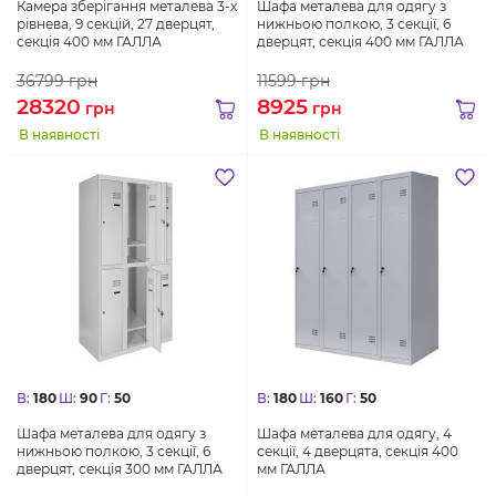
Камера зберігання металева 3-х
Шафа металева для одягу з
рівнева, 9 секцій, 27 дверцят,
нижньою полкою, 3 секції, 6
секція 400 мм ГАЛЛА
дверцят, секція 400 мм ГАЛЛА
36799
грн
11599
грн
28320
8925
грн
грн
В наявності
В наявності
В:
180
Ш:
90
Г:
50
В:
180
Ш:
160
Г:
50
Шафа металева для одягу з
Шафа металева для одягу, 4
нижньою полкою, 3 секції, 6
секції, 4 дверцята, секція 400
дверцят, секція 300 мм ГАЛЛА
мм ГАЛЛА