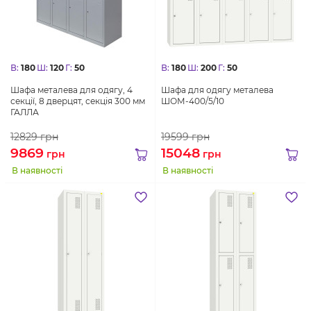
В:
180
Ш:
120
Г:
50
В:
180
Ш:
200
Г:
50
Шафа металева для одягу, 4
Шафа для одягу металева
секції, 8 дверцят, секція 300 мм
ШОМ-400/5/10
ГАЛЛА
12829
грн
19599
грн
9869
15048
грн
грн
В наявності
В наявності