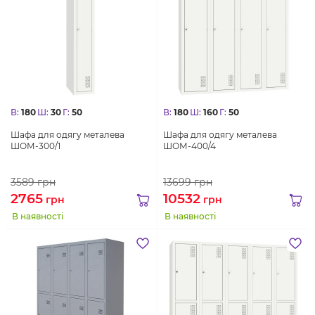
В:
180
Ш:
30
Г:
50
В:
180
Ш:
160
Г:
50
Шафа для одягу металева
Шафа для одягу металева
ШОМ-300/1
ШОМ-400/4
3589
грн
13699
грн
2765
10532
грн
грн
В наявності
В наявності