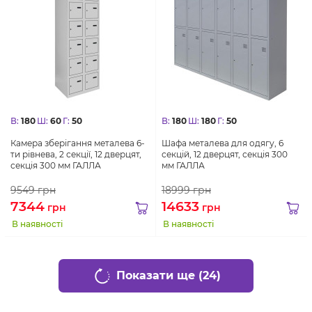
В:
180
Ш:
60
Г:
50
В:
180
Ш:
180
Г:
50
Камера зберігання металева 6-
Шафа металева для одягу, 6
ти рівнева, 2 секції, 12 дверцят,
секцій, 12 дверцят, секція 300
секція 300 мм ГАЛЛА
мм ГАЛЛА
9549
грн
18999
грн
7344
14633
грн
грн
В наявності
В наявності
Показати ще (24)