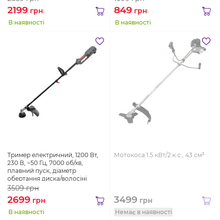
головки
2199
849
грн
грн
В наявності
В наявності
Тример електричний, 1200 Вт,
Мотокоса 1.5 кВт/2 к.с., 43 см³
230 В, ~50 Гц, 7000 об/хв,
плавний пуск, діаметр
обертання диска/волосіні
255/380 мм, котушка + 3-
3509
грн
зубчатий ніж
2699
3499
грн
грн
В наявності
Немає в наявності