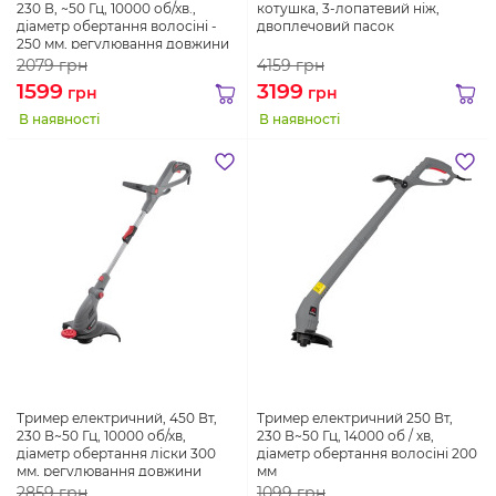
230 В, ~50 Гц, 10000 об/хв.,
котушка, 3-лопатевий ніж,
діаметр обертання волосіні -
двоплечовий пасок
250 мм, регулювання довжини
штанги
2079
грн
4159
грн
1599
3199
грн
грн
В наявності
В наявності
Тример електричний, 450 Вт,
Тример електричний 250 Вт,
230 В~50 Гц, 10000 об/хв,
230 В~50 Гц, 14000 об / хв,
діаметр обертання ліски 300
діаметр обертання волосіні 200
мм, регулювання довжини
мм
штанги/положення косильної
2859
грн
1099
грн