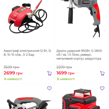
Аерограф электричний 12 Вт, 12
Дриль ударний 950Вт, 0-2800
В, 10-15 л/хв., 0-2 Бар
об / хв, 1.5-13мм, реверс,
металевий корпус редуктора
3509
грн
2209
грн
2699
1699
грн
грн
В наявності
В наявності