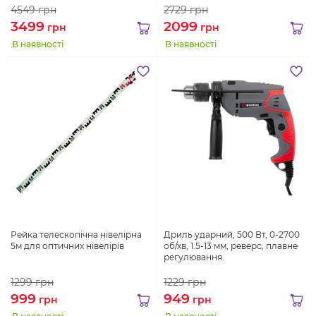
4549
грн
2729
грн
3499
2099
грн
грн
В наявності
В наявності
Рейка телескопічна нівелірна
Дриль ударний, 500 Вт, 0-2700
5м для оптичних нівелірів
об/хв, 1.5-13 мм, реверс, плавне
регулювання.
1299
грн
1229
грн
999
949
грн
грн