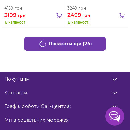
4159
грн
3249
грн
3199
2499
грн
грн
В наявності
В наявності
Показати ще (24)
Покупцям
Про нас
Контакти
Оплата
Доставка
Передзвоніть мені
Графік роботи
Call-центра:
Гарантія
0 800 33 10 32
Повернення товару
Приймання
Ми в соціальних мережах
замовлень
Публічна оферта
066 02 04 021