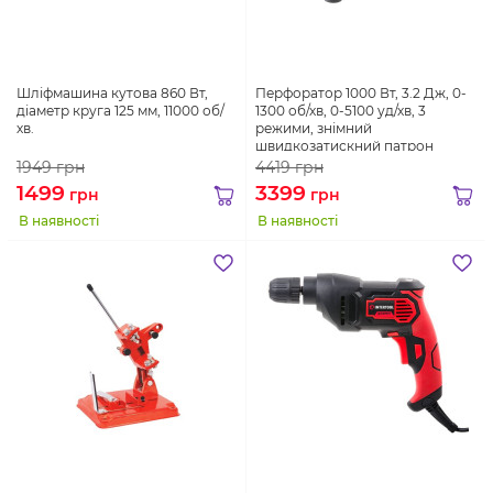
Шліфмашина кутова 860 Вт,
Перфоратор 1000 Вт, 3.2 Дж, 0-
діаметр круга 125 мм, 11000 об/
1300 об/хв, 0-5100 уд/хв, 3
хв.
режими, знімний
швидкозатискний патрон
1949
грн
4419
грн
1499
3399
грн
грн
В наявності
В наявності