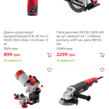
Дриль-шурупокрут
Пила дискова 1300 Вт, 5000 об/
акумуляторний 12 В, 30 Нм, 0-
хв, кут нахилу0-45 °, глибина
350/0-1300 об/хв, 0.8-10 мм, 1.3
розпилу 41/57 мм, диск 185*20
Аг
мм
1169
грн
2989
грн
899
2299
грн
грн
В наявності
В наявності