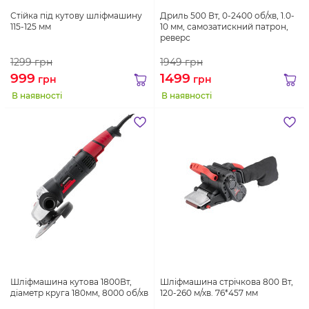
Стійка під кутову шліфмашину
Дриль 500 Вт, 0-2400 об/хв, 1.0-
115-125 мм
10 мм, самозатискний патрон,
реверс
1299
грн
1949
грн
999
1499
грн
грн
В наявності
В наявності
Шліфмашина кутова 1800Вт,
Шліфмашина стрічкова 800 Вт,
діаметр круга 180мм, 8000 об/хв
120-260 м/хв. 76*457 мм