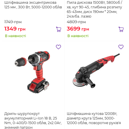
Шліфмашина эксцентрикова
Пила дискова 1500Вт, 5800об /
125 мм , 300 Вт, 5000-12000 об/хв
хв, кут 90-45, глибина розпилу
65-43мм, диск 190мм * 20мм,
24зуба, лазер
1749
грн
4809
грн
1349
3699
грн
грн
В наявності
В наявності
Дриль-шурупокрут
Шліфмашина кутова 1200Вт,
акумуляторний Li-Ion 18 В, 25
діаметр круга 125мм, 5000-
Nm, 0-400/0-1500 об/хв, 2x2.0Аг,
12000 об/хв, поворотне руків'я
знімний патрон