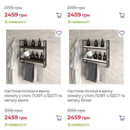
3199
грн
3199
грн
2459
2459
грн
грн
В наявності
В наявності
Настінна полиця в ванну
Настінна полиця в ванну
кімнату у стилі ЛОФТ з ЛДСП та
кімнату у стилі ЛОФТ з ЛДСП та
металу венге
металу білий
3199
грн
3199
грн
2459
2459
грн
грн
В наявності
В наявності