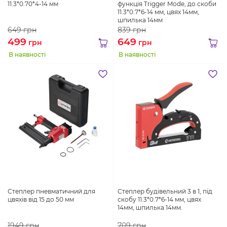
11.3*0.70*4-14 мм
функцiя Trigger Mode, до скоби
11.3*0.7*6-14 мм, цвях 14мм,
шпилька 14мм
649
грн
839
грн
499
649
грн
грн
В наявності
В наявності
Степлер пневматичний для
Степлер будівельний 3 в 1, під
цвяхів від 15 до 50 мм
скобу 11.3*0.7*6-14 мм, цвях
14мм, шпилька 14мм.
1949
грн
709
грн