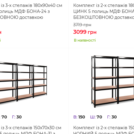
із 3-х стелажів 180х90х40 см
Комплект із 2-х стелажів 1
олиць МДФ БОНА-24 з
ЦИНК 5 полиць МДФ БОНА
ОВНОЮ доставкою
БЕЗКОШТОВНОЮ доставк
3719
грн
3099
н
грн
і
В наявності
:
70
Г:
30
В:
150
Ш:
70
Г:
30
із 3-х стелажів 150х70х30 см
Комплект із 2-х стелажів 15
 полиць МДФ БОНА-31 з
ЧОРНИЙ 5 полиць МДФ БО