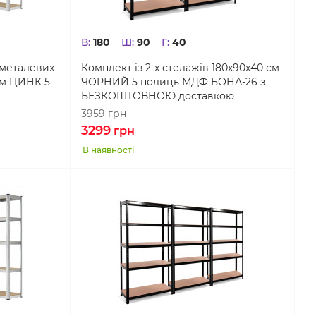
В:
180
Ш:
90
Г:
40
 металевих
Комплект із 2-х стелажів 180х90х40 см
см ЦИНК 5
ЧОРНИЙ 5 полиць МДФ БОНА-26 з
БЕЗКОШТОВНОЮ доставкою
3959
грн
3299
грн
В наявності