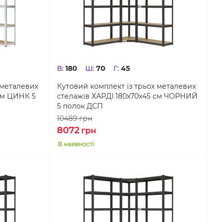
В:
180
Ш:
70
Г:
45
 металевих
Кутовий комплект із трьох металевих
см ЦИНК 5
стелажів ХАРДІ 180х70х45 см ЧОРНИЙ
5 полок ДСП
10489
грн
8072
грн
В наявності