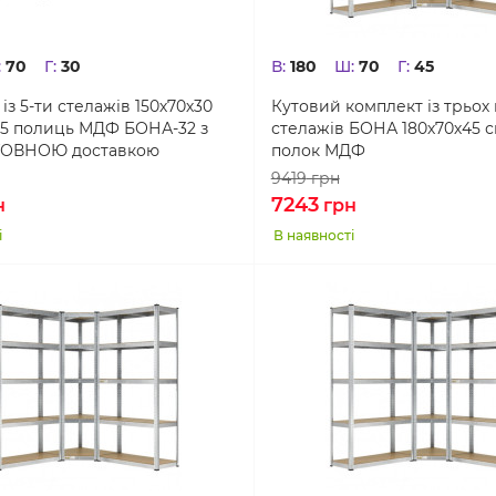
:
70
Г:
30
В:
180
Ш:
70
Г:
45
із 5-ти стелажів 150х70х30
Кутовий комплект із трьох
5 полиць МДФ БОНА-32 з
стелажів БОНА 180х70х45 
ОВНОЮ доставкою
полок МДФ
9419
грн
7243
н
грн
і
В наявності