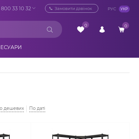
 800 33 10 32
Замовити дзвінок
РУС
УКР
0
0
СЕСУАРИ
до дешевих
По даті