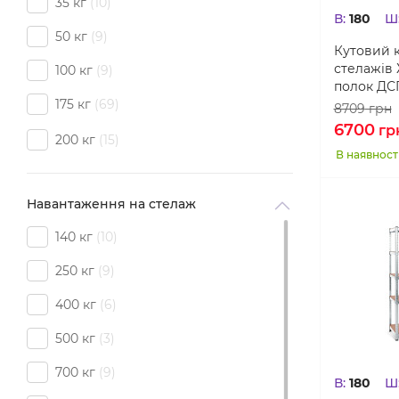
35 кг
10
В:
180
Ш
50 кг
9
Кутовий к
стелажів 
100 кг
9
полок ДС
175 кг
69
8709
грн
6700
гр
200 кг
15
В наявност
Навантаження на стелаж
140 кг
10
250 кг
9
400 кг
6
500 кг
3
700 кг
9
В:
180
Ш