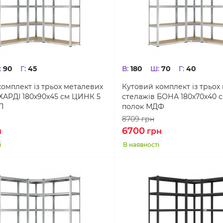
:
90
Г:
45
В:
180
Ш:
70
Г:
40
омплект із трьох металевих
Кутовий комплект із трьох
ХАРДІ 180х90х45 см ЦИНК 5
стелажів БОНА 180х70х40 
П
полок МДФ
8709
грн
6700
н
грн
і
В наявності