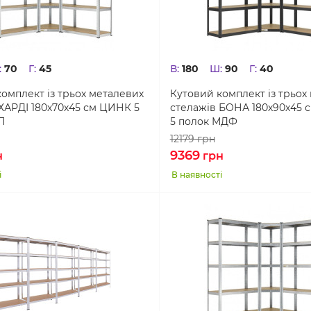
:
70
Г:
45
В:
180
Ш:
90
Г:
40
омплект із трьох металевих
Кутовий комплект із трьох
ХАРДІ 180х70х45 см ЦИНК 5
стелажів БОНА 180х90х45
П
5 полок МДФ
12179
грн
9369
н
грн
і
В наявності