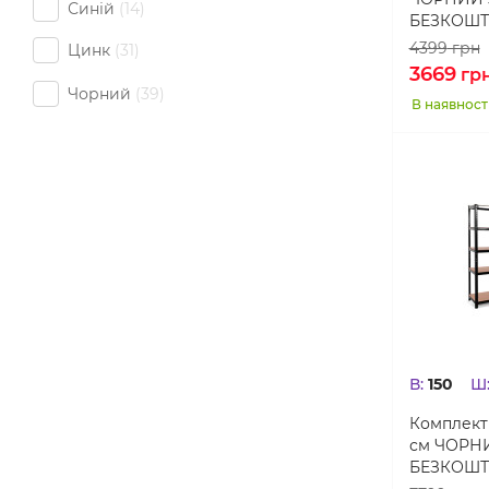
Синій
14
БЕЗКОШТ
4399
грн
Цинк
31
3669
гр
Чорний
39
В наявност
В:
150
Ш
Комплект 
см ЧОРНИ
БЕЗКОШТ