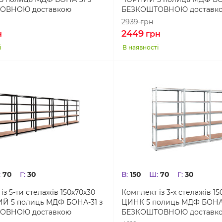
ОВНОЮ доставкою
БЕЗКОШТОВНОЮ доставк
2939
грн
2449
н
грн
і
В наявності
:
70
Г:
30
В:
150
Ш:
70
Г:
30
із 5-ти стелажів 150х70х30
Комплект із 3-х стелажів 15
Й 5 полиць МДФ БОНА-31 з
ЦИНК 5 полиць МДФ БОНА-
ОВНОЮ доставкою
БЕЗКОШТОВНОЮ доставк