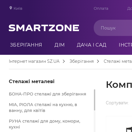
Київ
Оплата
До
ЗБЕРІГАННЯ
ДІМ
ДАЧА І САД
ІНС
Інтернет магазин SZ.UA
Зберігання
Стелажі мета
Стелажі металеві
Комп
БОНА-ПРО стелажі для зберігання
Сортувати:
МІА, РІОЛА стелажі на кухню, в
ванну, для квітів
РУНА стелажі для дому, комори,
кухні