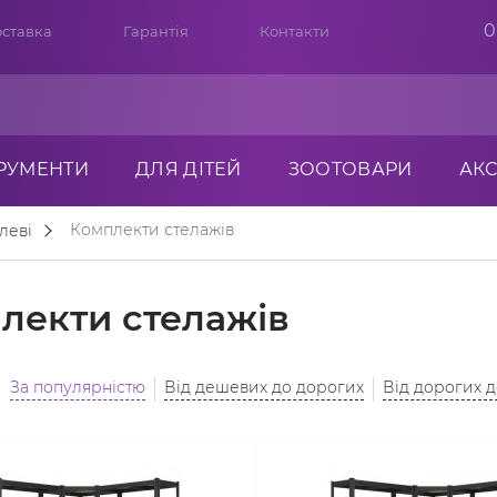
0
ставка
Гарантія
Контакти
ТРУМЕНТИ
ДЛЯ ДІТЕЙ
ЗООТОВАРИ
АК
Комплекти стелажів
леві
лекти стелажів
За популярністю
Від дешевих до дорогих
Від дорогих 