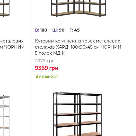
В:
180
Ш:
90
Г:
45
 металевих
Кутовий комплект із трьох металевих
 см ЧОРНИЙ
стелажів ХАРДІ 180х90х45 см ЧОРНИЙ
5 полок МДФ
12179
грн
9369
грн
В наявності