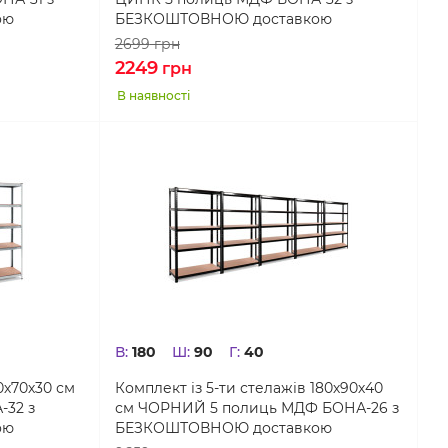
ою
БЕЗКОШТОВНОЮ доставкою
2699
грн
2249
грн
В наявності
В:
180
Ш:
90
Г:
40
0х70х30 см
Комплект із 5-ти стелажів 180х90х40
32 з
см ЧОРНИЙ 5 полиць МДФ БОНА-26 з
ою
БЕЗКОШТОВНОЮ доставкою