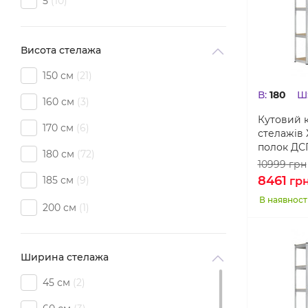
5
10
Кутові стелажі для дому. магазина,
гаража
Висота стелажа
Стелажі торговельні для магазину
150 см
21
Стелажі з перфорованою полицею
В:
180
Ш
160 см
3
Стелажі для коліс, шин, дисків
Кутовий к
170 см
6
стелажів 
Стелажі палетні
полок ДС
180 см
72
Комплекти стелажів
10999
грн
8461
185 см
9
гр
Комплектуючі до стелажів
В наявност
200 см
1
Ширина стелажа
45 см
2