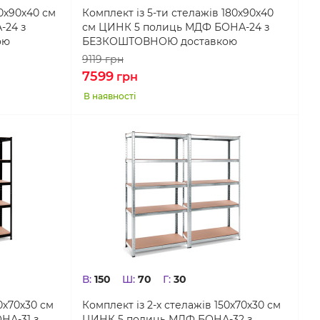
80х90х40 см
Комплект із 5-ти стелажів 180х90х40
-24 з
см ЦИНК 5 полиць МДФ БОНА-24 з
ою
БЕЗКОШТОВНОЮ доставкою
9119
грн
7599
грн
В наявності
В:
150
Ш:
70
Г:
30
0х70х30 см
Комплект із 2-х стелажів 150х70х30 см
НА-31 з
ЦИНК 5 полиць МДФ БОНА-32 з