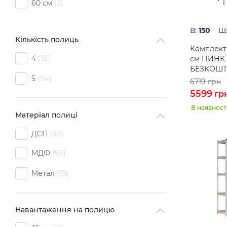
60 см
2
В:
150
Ш
Кількість полиць
Комплект 
4
18
см ЦИНК 
БЕЗКОШТ
5
94
6719
грн
5599
гр
В наявност
Матеріал полиці
ДСП
32
МДФ
59
Метал
19
Навантаження на полицю