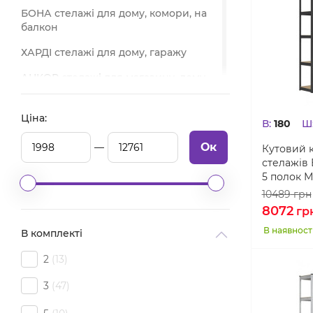
БОНА стелажі для дому, комори, на
балкон
ХАРДІ стелажі для дому, гаражу
АНКОР стелажі для магазину, дому,
архіву
ХАРДІ-ПРО стелажі для дому,
Ціна:
В:
180
Ш
магазину, складу
Ок
Кутовий к
ГРАНД складські стелажі
стелажів
5 полок 
ХАРД стелажі для архіву, складу,
10489
грн
гаража
8072
гр
ПРОФІ стелажі для дому, комори,
В наявност
В комплекті
гаражу
ЕМ стелажі для дому, гаражу,
2
13
інструментів
3
47
AB стелажі для зберігання в будинку,
в гаражі, на складі