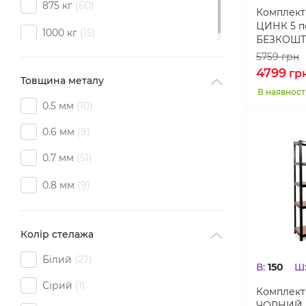
875 кг
60
Комплект 
ЦИНК 5 п
1000 кг
15
БЕЗКОШТ
5759
грн
4799
гр
Товщина металу
В наявност
0.5 мм
10
0.6 мм
9
0.7 мм
51
0.8 мм
9
Колір стелажа
Білий
27
В:
150
Ш
Сірий
1
Комплект 
ЧОРНИЙ 5