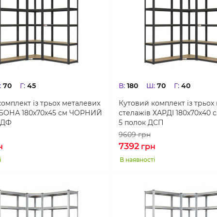
:
70
Г:
45
В:
180
Ш:
70
Г:
40
омплект із трьох металевих
Кутовий комплект із трьох
 БОНА 180х70х45 см ЧОРНИЙ
стелажів ХАРДІ 180х70х40
МДФ
5 полок ДСП
9609
грн
7392
н
грн
і
В наявності