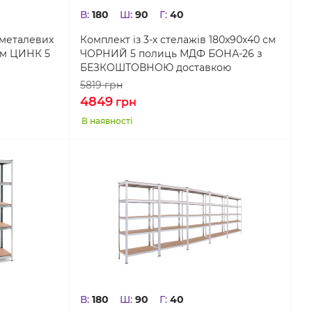
В:
180
Ш:
90
Г:
40
 металевих
Комплект із 3-х стелажів 180х90х40 см
см ЦИНК 5
ЧОРНИЙ 5 полиць МДФ БОНА-26 з
БЕЗКОШТОВНОЮ доставкою
5819
грн
4849
грн
В наявності
В:
180
Ш:
90
Г:
40