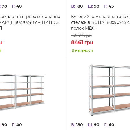
:
70
Г:
40
В:
180
Ш:
90
Г:
45
омплект із трьох металевих
Кутовий комплект із трьох
ХАРДІ 180х70х40 см ЦИНК 5
стелажів БОНА 180х90х45 
П
полок МДФ
10999
грн
8461
н
грн
і
В наявності
:
90
Г:
40
В:
180
Ш:
90
Г:
40