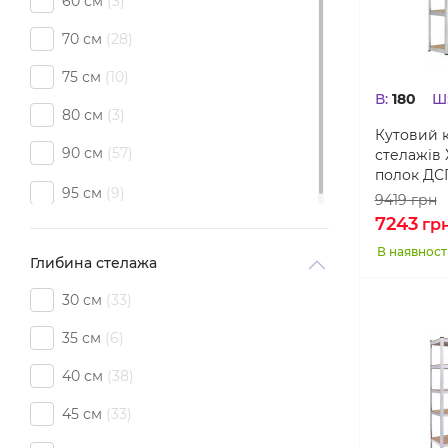
60 см
3
70 см
28
75 см
10
В:
180
Ш
80 см
3
Кутовий к
90 см
57
стелажів 
полок ДС
95 см
9
9419
грн
7243
гр
В наявност
Глибина стелажа
30 см
33
35 см
6
40 см
38
45 см
33