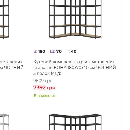
В:
180
Ш:
70
Г:
40
 металевих
Кутовий комплект із трьох металевих
 см ЧОРНИЙ
стелажів БОНА 180х70х40 см ЧОРНИЙ
5 полок МДФ
9609
грн
7392
грн
В наявності