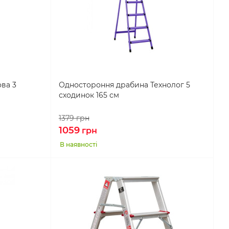
ва 3
Одностороння драбина Технолог 5
сходинок 165 см
1379
грн
1059
грн
В наявності