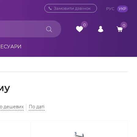
0 800 33 10 32
Замовити дзвінок
РУС
УКР
0
0
СЕСУАРИ
му
до дешевих
По даті