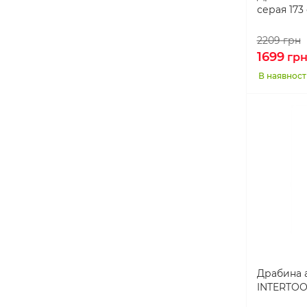
серая 173
160 см
1
170 см
2
2209
грн
1699
гр
171 см
1
В наявност
180 см
1
195 см
1
238 см
1
258 см
1
365 см
1
Драбина а
INTERTOO