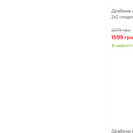
130 см
1
Драбина а
135 см
1
2х2 сход
136 см
2
2079
грн
1599
137 см
2
гр
В наявност
140 см
1
144 см
1
145 см
1
147 см
1
148 см
1
150 см
2
158 см
1
159 см
1
Драбина с