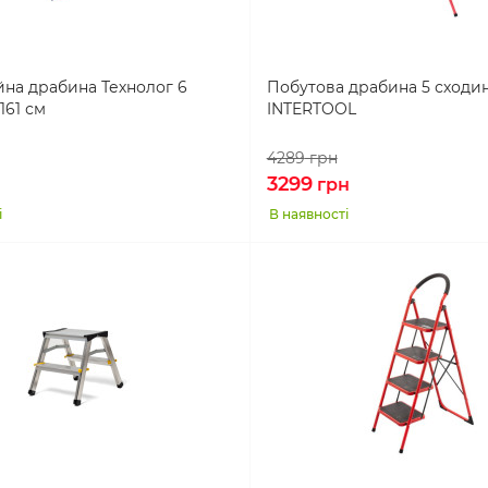
на драбина Технолог 6
Побутова драбина 5 сходин
161 см
INTERTOOL
4289
грн
3299
н
грн
і
В наявності