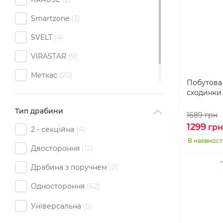
Smartzone
3
SVELT
4
VIRASTAR
9
Меткас
20
Побутова
сходинки 
Технолог
8
Тип драбини
1689
грн
1299
грн
2 - секційна
4
В наявност
Двостороння
12
Драбина з поручнем
2
Одностороння
62
Універсальна
5