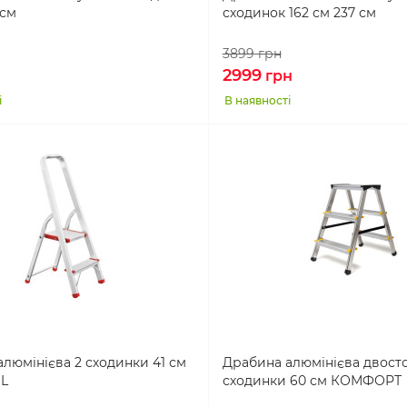
 см
сходинок 162 см 237 см
3899
грн
2999
н
грн
і
В наявності
люмінієва 2 сходинки 41 см
Драбина алюмінієва двост
L
сходинки 60 см КОМФОРТ