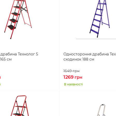
драбина Технолог 5
Одностороння драбина Тех
165 см
сходинок 188 см
1649
грн
1269
н
грн
і
В наявності