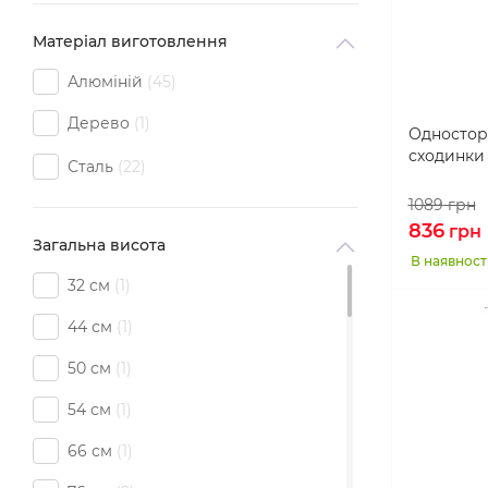
Матеріал виготовлення
Алюміній
45
Дерево
1
Одностор
сходинки 
Сталь
22
1089
грн
836
грн
Загальна висота
В наявност
32 см
1
44 см
1
50 см
1
54 см
1
66 см
1