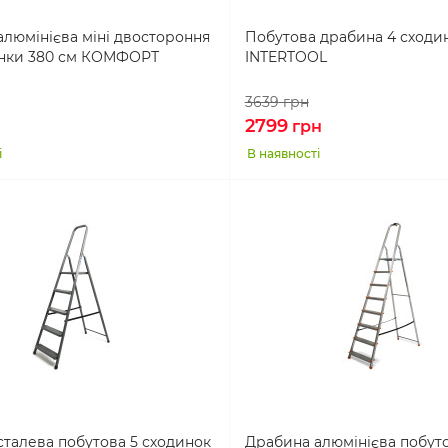
люмінієва міні двостороння
Побутова драбина 4 сходин
инки 380 см КОМФОРТ
INTERTOOL
3639
грн
2799
н
грн
і
В наявності
талева побутова 5 сходинок
Драбина алюмінієва побут