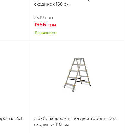
сходинок 168 см
2539
грн
1956
грн
В наявності
ороння 2х3
Драбина алюмінієва двостороння 2х5
сходинок 102 см