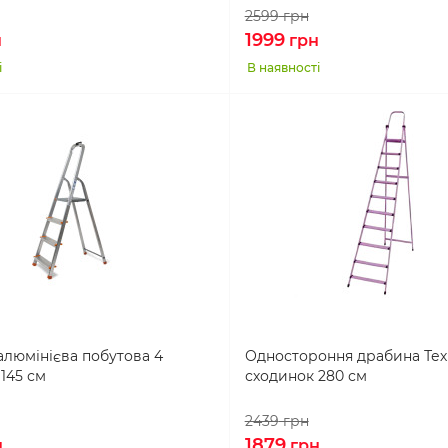
2599
грн
1999
н
грн
і
В наявності
люмінієва побутова 4
Одностороння драбина Тех
145 см
сходинок 280 см
2439
грн
1879
н
грн