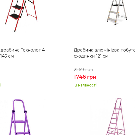
 драбина Технолог 4
Драбина алюмінієва побуто
145 см
сходинки 121 см
2269
грн
1746
грн
і
В наявності