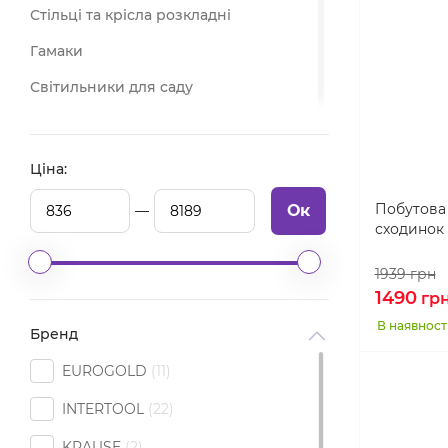
Стільці та крісла розкладні
Гамаки
Світильники для саду
Мангали, барбекю і аксесуари
Кострові чаші
Ціна:
Сковороди з диску
Побутова 
Ок
сходинок 
Інструмент для саду
Туристичний посуд
1939
грн
1490
гр
Спорядження для походів
В наявност
Бренд
Настільні ігри для дорослих
EUROGOLD
11
INTERTOOL
22
KRAUSE
2