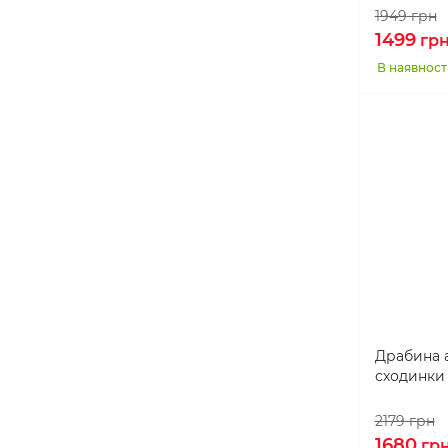
1949
грн
1499
гр
В наявност
Драбина а
сходинки 
2179
грн
1680
гр