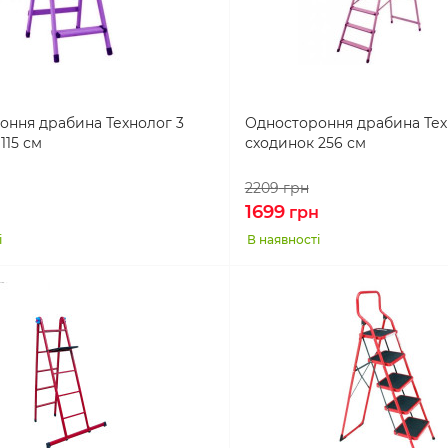
оння драбина Технолог 3
Одностороння драбина Тех
115 см
сходинок 256 см
2209
грн
1699
грн
і
В наявності