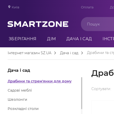
Київ
Оплата
До
ЗБЕРІГАННЯ
ДІМ
ДАЧА І САД
ІНС
Драбини та ст
Інтернет магазин SZ.UA
Дача і сад
Дача і сад
Драб
Драбини та стрем'янки для дому
Сортувати:
Садові меблі
Шезлонги
Розкладні столи