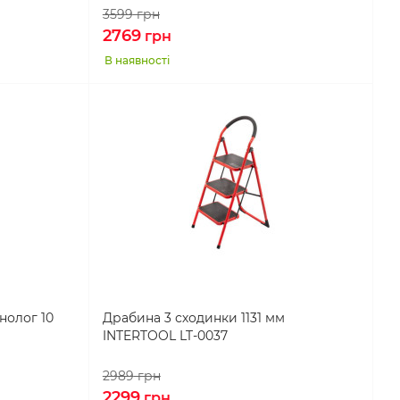
3599
грн
2769
грн
В наявності
нолог 10
Драбина 3 сходинки 1131 мм
INTERTOOL LT-0037
2989
грн
2299
грн