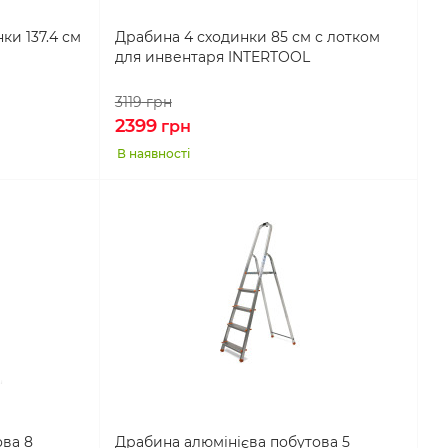
ки 137.4 см
Драбина 4 сходинки 85 см с лотком
для инвентаря INTERTOOL
3119
грн
2399
грн
В наявності
ова 8
Драбина алюмінієва побутова 5