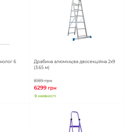
нолог 6
Драбина алюмінієва двосекційна 2х9
(3.65 м)
8189
грн
6299
грн
В наявності