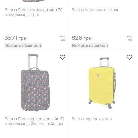
Валіза Леон велика дизайн 70
Валіза маленька шампан
л. сублімація Єнот
3571
826
грн
грн
Немає в наявності
Немає в наявності
Валіза Леон середня дизайн 51
Валіза середня жовта
л. сублімація Фламінго/Ананас