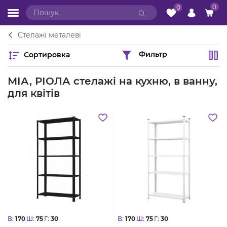
0
0
Стелажі металеві
Сортировка
Фильтр
МІА, РІОЛА стелажі на кухню, в ванну,
для квітів
В:
170
Ш:
75
Г:
30
В:
170
Ш:
75
Г:
30