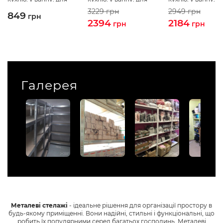
квітів
квітів
квітів
3229
грн
2949
грн
849
грн
2394
2184
грн
грн
Галерея
Металеві стелажі
- ідеальне рішення для організації простору в
будь-якому приміщенні. Вони надійні, стильні і функціональні, що
робить їх популярними серед багатьох господинь. Металеві