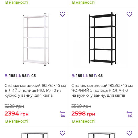
В наявності
В наявності
В:
185
Ш:
95
Г:
45
В:
185
Ш:
95
Г:
45
Стелаж металевий 185х95х45 см
Стелаж металевий 185х95х45 см
БІЛИЙ 5 полиць РІОЛА-110 на
ЧОРНИЙ 5 полиць РІОЛА-110
кухню, у ванну, для квітів
на кухню, у ванну, для квітів
3229
грн
3509
грн
2394
2598
грн
грн
В наявності
В наявності