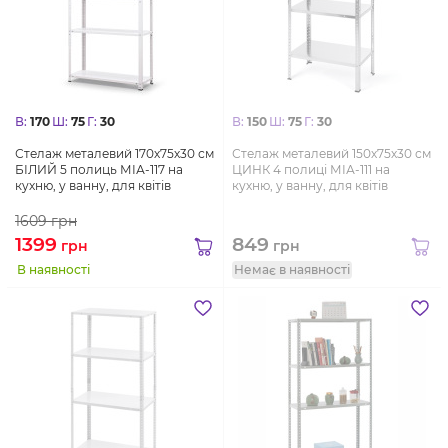
В:
170
Ш:
75
Г:
30
В:
150
Ш:
75
Г:
30
Стелаж металевий 170х75х30 см
Стелаж металевий 150х75х30 см
БІЛИЙ 5 полиць МІА-117 на
ЦИНК 4 полиці МІА-111 на
кухню, у ванну, для квітів
кухню, у ванну, для квітів
1609
грн
1399
849
грн
грн
В наявності
Немає в наявності