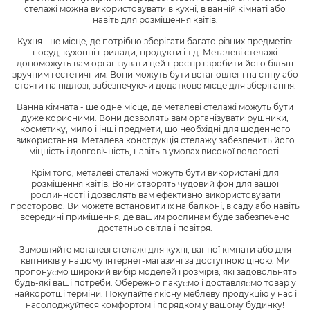
стелажі можна використовувати в кухні, в ванній кімнаті або
навіть для розміщення квітів.
Кухня - це місце, де потрібно зберігати багато різних предметів:
посуд, кухонні прилади, продукти і т.д. Металеві стелажі
допоможуть вам організувати цей простір і зробити його більш
зручним і естетичним. Вони можуть бути встановлені на стіну або
стояти на підлозі, забезпечуючи додаткове місце для зберігання.
Ванна кімната - ще одне місце, де металеві стелажі можуть бути
дуже корисними. Вони дозволять вам організувати рушники,
косметику, мило і інші предмети, що необхідні для щоденного
використання. Металева конструкція стелажу забезпечить його
міцність і довговічність, навіть в умовах високої вологості.
Крім того, металеві стелажі можуть бути використані для
розміщення квітів. Вони створять чудовий фон для вашої
рослинності і дозволять вам ефективно використовувати
просторово. Ви можете встановити їх на балконі, в саду або навіть
всередині приміщення, де вашим рослинам буде забезпечено
достатньо світла і повітря.
Замовляйте металеві стелажі для кухні, ванної кімнати або для
квітників у нашому інтернет-магазині за доступною ціною. Ми
пропонуємо широкий вибір моделей і розмірів, які задовольнять
будь-які ваші потреби. Обережно пакуємо і доставляємо товар у
найкоротші терміни. Покупайте якісну меблеву продукцію у нас і
насолоджуйтеся комфортом і порядком у вашому будинку!