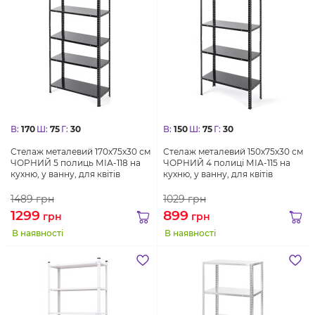
В:
170
Ш:
75
Г:
30
В:
150
Ш:
75
Г:
30
Стелаж металевий 170х75х30 см
Стелаж металевий 150х75х30 см
ЧОРНИЙ 5 полиць МІА-118 на
ЧОРНИЙ 4 полиці МІА-115 на
кухню, у ванну, для квітів
кухню, у ванну, для квітів
1489
грн
1029
грн
1299
899
грн
грн
В наявності
В наявності