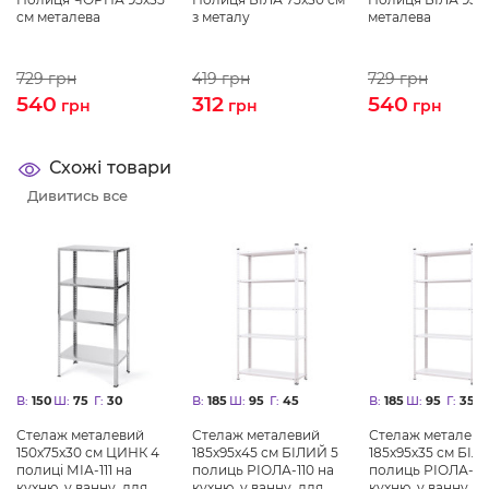
см металева
з металу
металева
729
грн
419
грн
729
грн
540
312
540
грн
грн
грн
Схожі товари
Дивитись все
В:
150
Ш:
75
Г:
30
В:
185
Ш:
95
Г:
45
В:
185
Ш:
95
Г:
35
Стелаж металевий
Стелаж металевий
Стелаж металеви
150х75х30 см ЦИНК 4
185х95х45 см БІЛИЙ 5
185х95х35 см БІЛ
полиці МІА-111 на
полиць РІОЛА-110 на
полиць РІОЛА-88
кухню, у ванну, для
кухню, у ванну, для
кухню, у ванну, д