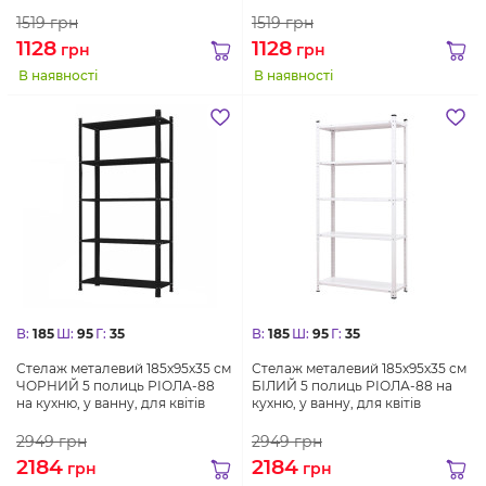
1519
грн
1519
грн
1128
1128
грн
грн
В наявності
В наявності
В:
185
Ш:
95
Г:
35
В:
185
Ш:
95
Г:
35
Стелаж металевий 185х95х35 см
Стелаж металевий 185х95х35 см
ЧОРНИЙ 5 полиць РІОЛА-88
БІЛИЙ 5 полиць РІОЛА-88 на
на кухню, у ванну, для квітів
кухню, у ванну, для квітів
2949
грн
2949
грн
2184
2184
грн
грн