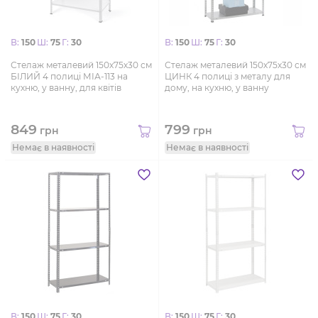
В:
150
Ш:
75
Г:
30
В:
150
Ш:
75
Г:
30
Стелаж металевий 150х75х30 см
Стелаж металевий 150х75х30 см
БІЛИЙ 4 полиці МІА-113 на
ЦИНК 4 полиці з металу для
кухню, у ванну, для квітів
дому, на кухню, у ванну
849
799
грн
грн
Немає в наявності
Немає в наявності
В:
150
Ш:
75
Г:
30
В:
150
Ш:
75
Г:
30