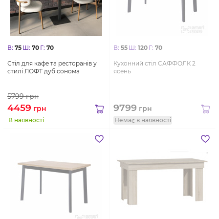
В:
75
Ш:
70
Г:
70
В:
55
Ш:
120
Г:
70
Стіл для кафе та ресторанів у
Кухонний стіл САФФОЛК 2
стилі ЛОФТ дуб сонома
ясень
5799
грн
4459
9799
грн
грн
В наявності
Немає в наявності