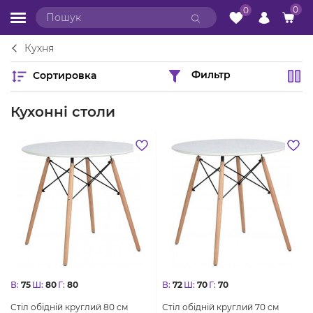
0
0
Кухня
Сортировка
Фильтр
Кухонні столи
В:
75
Ш:
80
Г:
80
В:
72
Ш:
70
Г:
70
Стіл обідній круглий 80 см
Стіл обідній круглий 70 см