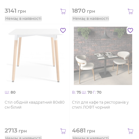
3141
1870
грн
грн
Немає в наявності
Немає в наявності
Ш:
80
В:
75
Ш:
70
Г:
70
Стіл обідній квадратний 80х80
Стіл для кафе та ресторанів у
см білий
стилі ЛОФТ чорний
2713
4681
грн
грн
Немає в наявності
Немає в наявності