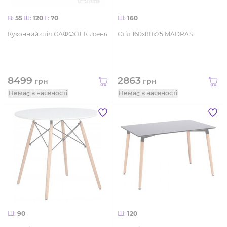
В:
55
Ш:
120
Г:
70
Ш:
160
Кухонний стіл САФФОЛК ясень
Стіл 160x80x75 MADRAS
8499
2863
грн
грн
Немає в наявності
Немає в наявності
Ш:
90
Ш:
120