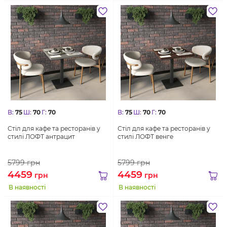
В:
75
Ш:
70
Г:
70
В:
75
Ш:
70
Г:
70
Стіл для кафе та ресторанів у
Стіл для кафе та ресторанів у
стилі ЛОФТ антрацит
стилі ЛОФТ венге
5799
грн
5799
грн
4459
4459
грн
грн
В наявності
В наявності