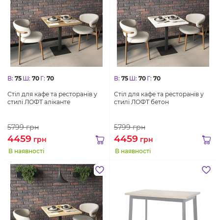
В:
75
Ш:
70
Г:
70
В:
75
Ш:
70
Г:
70
Стіл для кафе та ресторанів у
Стіл для кафе та ресторанів у
стилі ЛОФТ аліканте
стилі ЛОФТ бетон
5799
грн
5799
грн
4459
4459
грн
грн
В наявності
В наявності