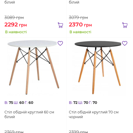
білий
білий
3089
грн
3079
грн
2292
2370
грн
грн
В наявності
В наявності
В:
75
Ш:
60
Г:
60
В:
72
Ш:
70
Г:
70
Стіл обідній круглий 60 см
Стіл обідній круглий 70 см
білий
чорний
2369
грн
2399
грн