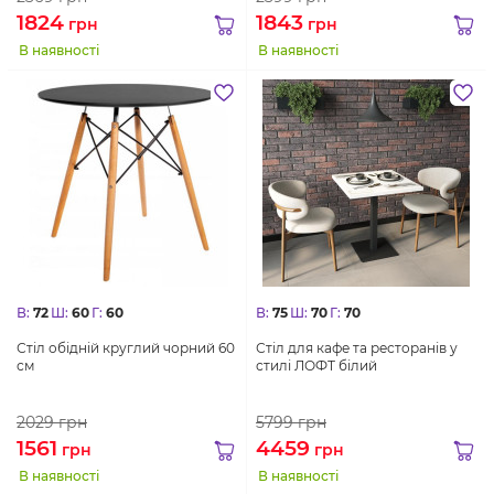
1824
1843
грн
грн
В наявності
В наявності
В:
72
Ш:
60
Г:
60
В:
75
Ш:
70
Г:
70
Стіл обідній круглий чорний 60
Стіл для кафе та ресторанів у
см
стилі ЛОФТ білий
2029
грн
5799
грн
1561
4459
грн
грн
В наявності
В наявності