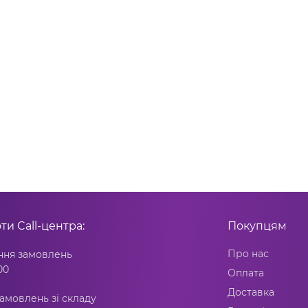
оти
Call-центра:
Покупцям
Про нас
ня замовлень
00
Оплата
Доставка
амовлень зі складу