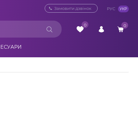
0 800 33 10 32
Замовити дзвінок
РУС
УКР
0
0
СЕСУАРИ