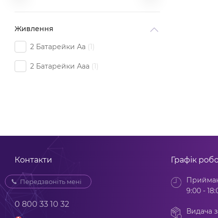
Живлення
2 Батарейки Аа
1
2 Батарейки Ааa
1
Контакти
Графік роб
Прийман
Передзвоніть мені
9:00 - 18:
0 800 33 10 32
Видача з