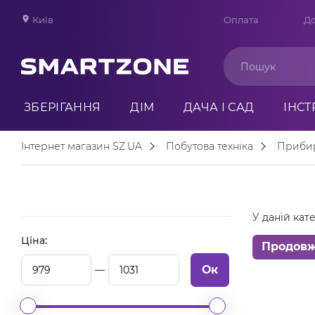
Київ
Оплата
До
ЗБЕРІГАННЯ
ДІМ
ДАЧА І САД
ІНС
Інтернет магазин SZ.UA
Побутова техніка
Прибир
У даній кате
Ціна:
Продов
Ок