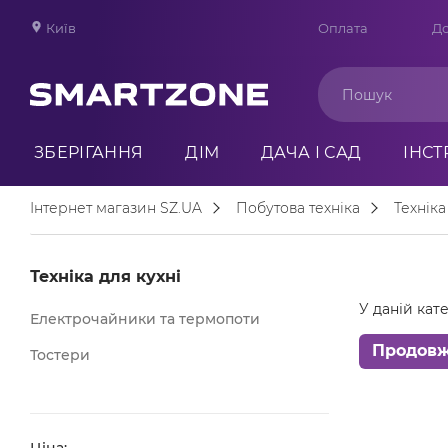
Київ
Оплата
До
ЗБЕРІГАННЯ
ДІМ
ДАЧА І САД
ІНС
Інтернет магазин SZ.UA
Побутова техніка
Техніка
Техніка для кухні
У даній кате
Електрочайники та термопоти
Продов
Тостери