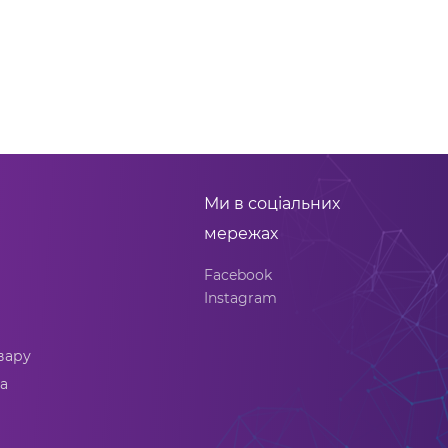
Ми в соціальних
мережах
Facebook
Instagram
вару
а