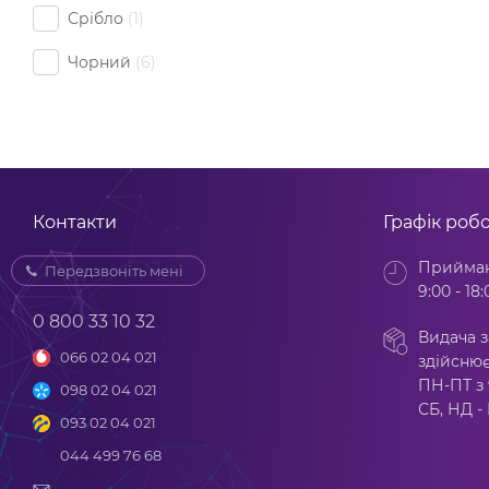
Срібло
1
Чорний
6
Контакти
Графік роб
Прийман
Передзвоніть мені
9:00 - 18:
0 800 33 10 32
Видача з
066 02 04 021
здійснює
ПН-ПТ з 
098 02 04 021
СБ, НД -
093 02 04 021
044 499 76 68