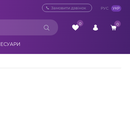
0 800 33 10 32
Замовити дзвінок
РУС
УКР
0
0
СЕСУАРИ