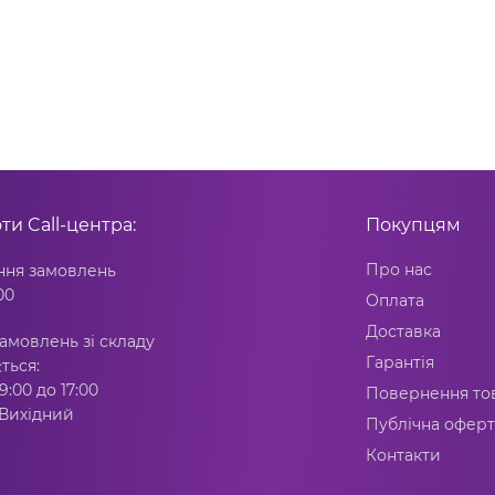
оти
Call-центра:
Покупцям
Про нас
ня замовлень
00
Оплата
Доставка
амовлень зі складу
Гарантія
ться:
9:00 до 17:00
Повернення то
 Вихідний
Публічна оферт
Контакти