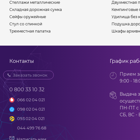
Стеллажи металлические
Двухместная 
Складная дорожная сумка
Кемпинговые 
Сейфы оружейные
Удилища без 
Стул со спинкой
Подушка доро
Трехместная палатка
Шкафы архив
Контакты
График ра
Прием з
Заказать звонок
9:00 - 18:
0 800 33 10 32
Выдача з
066 02 04 021
осущест
ПН-ПТ с 
098 02 04 021
СБ, ВС -
093 02 04 021
044 499 76 68
Написать нам