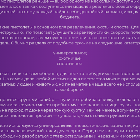
мо пистолетов раньше — выбор одного из нескольких доступных 
зменилось, так как доступны сотни моделей реального боевого ор
ителей, поэтому каждый найдет себе достойный вариант, исходя 
бюджета.
кие пистолеты в основном для развлечения, охоты и спорта. Для
струкцию, что помогает улучшить характеристики, скорость поле
но точно понять, зачем нужен пневмат и на основе этого искать
дель. Обычно разделяют подобное оружие на следующие категор
универсальное;
охотничье;
спортивное.
сят, а как же самооборона, для нее что-нибудь имеется в катало
a. На самом деле, любой из этих видов пистолетов можно примен
кватных людей и животных, но пневматика чаще всего не использ
самообороны.
е ценится крупный калибр — пули не пробивают кожу, но делают
вматика же часто может пробить мягкие ткани на лице, руках, ног
а не проходит даже через тонкую куртку. Тем не менее, аргумент 
ких пистолетов простой — лучше так, чем с голыми руками и это 
асто используются универсальные пневматические варианты, ко
ак для развлечений, так и для спорта. Перед тем как купить пнев
обходимо разобраться с гладкоствольными и нарезными моделя