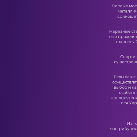
Первые могу
металлич
срикошет
Нарезные ст
они проходят
точность. 
Спортив
существен
Если ваше 
осуществля
выбор и к
особенн
предпочтени
вся Укр
Из г
дистрибуцио