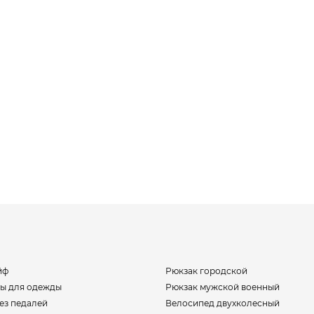
йф
Рюкзак городской
ы для одежды
Рюкзак мужской военный
ез педалей
Велосипед двухколесный