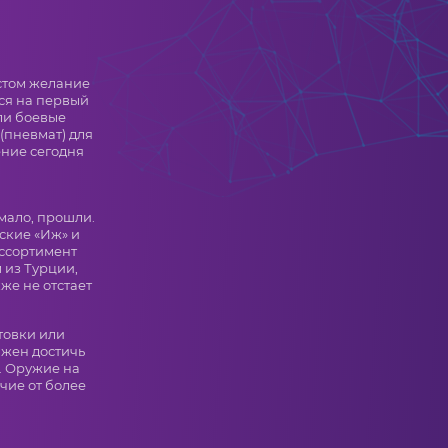
астом желание
тся на первый
ли боевые
(пневмат) для
ение сегодня
мало, прошли.
йские «Иж» и
ассортимент
 из Турции,
же не отстает
товки или
лжен достичь
. Оружие на
ичие от более