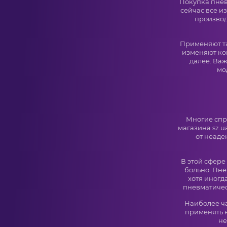
Покупка пнев
сейчас все и
производ
Применяют та
изменяют кон
далее. Важ
мо
Многие спро
магазина sz.u
от неаде
В этой сфер
больно. Пне
хотя иногд
пневматичес
Наиболее ч
применять к
не