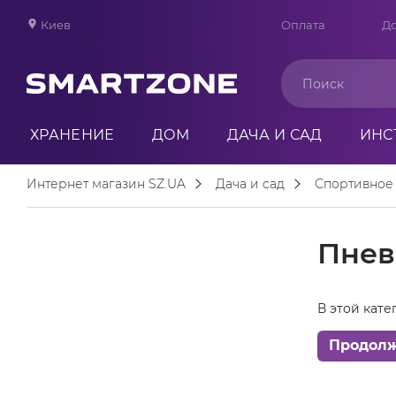
Киев
Оплата
До
ХРАНЕНИЕ
ДОМ
ДАЧА И САД
ИНС
Интернет магазин SZ.UA
Дача и сад
Спортивное
Пнев
В этой кате
Продол