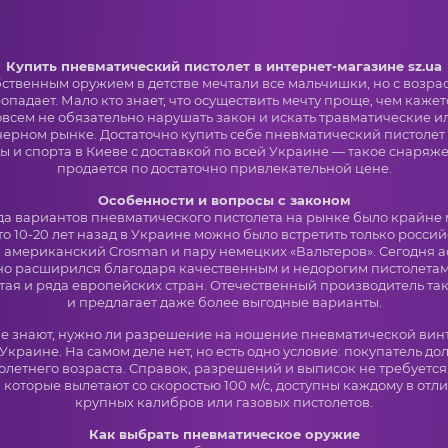
Купить пневматический пистолет в интернет-магазине sz.ua
ственным оружием в детстве мечтали все мальчишки, но с возр
опадает. Мало кто знает, что осуществить мечту проще, чем каже
Совсем не обязательно нарушать закон и искать травматические и
черном рынке. Достаточно купить себе пневматический пистолет 
 и спорта в Киеве с доставкой по всей Украине — такое снаряж
продается по достаточно привлекательной цене.
Особенности и вопросы с законом
да вариантов пневматического пистолета на рынке было крайне 
о 10-20 лет назад в Украине можно было встретить только росси
 американский Crosman и пару немецких «Вальтеров». Сегодня 
о расширился благодаря качественным и недорогим пистолетам
тая и ряда европейских стран. Отечественный производитель так
и предлагает даже более выгодные варианты.
е знают, нужно ли разрешение на ношение пневматической вин
 Украине. На самом деле нет, но есть одно условие: покупатель до
летнего возраста. Справок, разрешений и выписок не требуется
, которые вылетают со скоростью 100 м/с, доступны каждому в отл
крупных калибров или газовых пистолетов.
Как выбрать пневматическое оружие