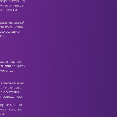
вариантов, но
ужия от массы
из цены и
 разных целей
та пули и так
 подходящую
ии:
гах интернет
ять для защиты
уется для
 нападающему
ах и животе,
у любителей
справедливо.
торые можно
мо пистолет,
ми.