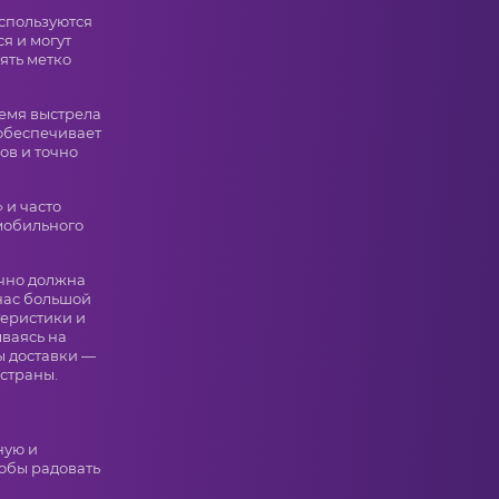
используются
я и могут
ять метко
емя выстрела
 обеспечивает
ов и точно
 и часто
мобильного
очно должна
нас большой
еристики и
ваясь на
ы доставки —
 страны.
ную и
обы радовать