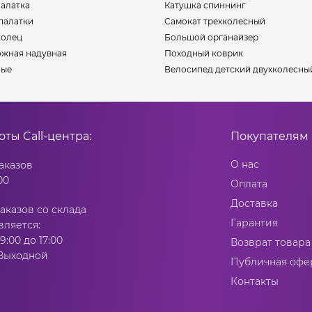
палатка
Катушка спиннинг
палатки
Самокат трехколесный
колец
Большой органайзер
жная надувная
Походный коврик
ные
Велосипед детский двухколесны
боты
Call-центра:
Покупателям
О нас
аказов
00
Оплата
Доставка
аказов со склада
Гарантия
вляется:
9:00 до 17:00
Возврат товара
 Выходной
Публичная офе
Контакты