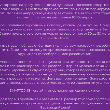
т заряжаться сразу несколькими пульками, в качестве которых 
еские шарики. Они легко пробивают стекло, но не деформируютс
ить по самой непредсказуемой траектории. Из-за точности стрел
получится только на расстояние 10-15 метров.
волы обладают бороздами и используют свинцовые пульки. По вр
 по заданной траектории, раскручиваются вокруг своей оси. Это
С таких пистолетов стрелять можно на расстояние от 30 до 50 метр
попадать в цель.
ные модели обладают большим количеством настроек «под себя»
ным габаритами, поэтому не применяются в качестве основного 
оружия для самообороны или развлечений.
местоположение Киев, то покупка пневматического пистолета т
ться в специализированном разделе интернет-магазина sz.ua. У 
валифицированная служба поддержки, которая подскажет характ
ости каждой модели, посоветует определенные варианты, основы
ях и требованиях клиента. Цена вас приятно удивит. Зона работ
аина, поэтому заказать товар можно даже из отдаленных уголков
SMARTZONE - онлайн гипермаркет выгодных покупок
ода в год мы продолжаем развиваться, расширять производствен
нную линейку продукции, и улучшать качество обслуживания, чт
Вас каждый день!