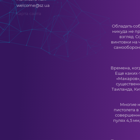
welcome@sz.ua
Карта сайта
Обладать соб
никуда не пр
взгляд. 
винтовки на 
самообороны
Времена, ког
Еще каких-т
«Макаров»,
существенн
Таиланда, Ки
Многие н
пистолета в
совершенно
пулях 4,5 мм