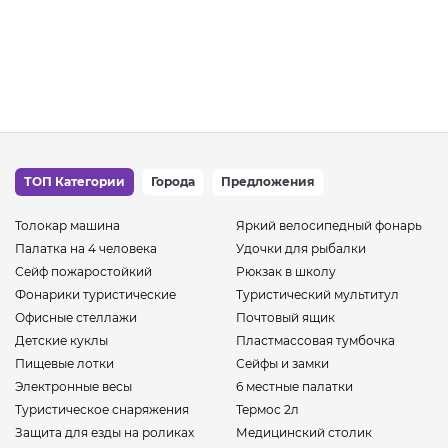
ТОП Категории
Города
Предложения
Толокар машина
Яркий велосипедный фонарь
Палатка на 4 человека
Удочки для рыбалки
Сейф пожаростойкий
Рюкзак в школу
Фонарики туристические
Туристический мультитул
Офисные стеллажи
Почтовый ящик
Детские куклы
Пластмассовая тумбочка
Пищевые лотки
Сейфы и замки
Электронные весы
6 местные палатки
Туристическое снаряжения
Термос 2л
Защита для езды на роликах
Медицинский столик