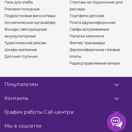
Печь для хлеба
Стеллаж на подоконник для
Рюкзаки походные
рассады
Подростковые велосипеды
Портфели детские
Косметический органайзер
Плита двухкомфорочная
Фонарь светодиодный
Сейфы встраиваемые
аккумуляторный
Палатки кемпинги
Туристический рюкзак
Фитнес тренажеры
Шкафы железные
Двухкомфорочные газовые
Детский стульчик
плиты
Радиоуправляемые катеры
Покупателям
О нас
Контакты
Оплата
Доставка
Заказать звонок
График работы
Call-центра:
Гарантия
0 800 33 10 32
Возврат товара
Прием заказов
Мы в соцсетях
9:00 - 18:00
Публичная оферта