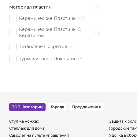
Материал пластин
Керамические Пластины
47
Керамические Пластины С
3
Кератином
Титановое Покрытие
2
Турмалиновое Покрытие
8
ТОП Категории
Города
Предложения
Стул на ножках
Защита к рол
Стеллаж для дома
Городские так
Самолет на пульте управления
Удочка в сбор