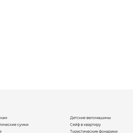
икам
Детские веломашины
тические сумки
Сейф в квартиру
е
Туристические фонарики