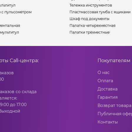
ультитул
Тележка инструментов
р с пульсометром
Пластмассовая тумба с ящиками
Шкаф под документы
ментальная
Палатка четырехместная
мультитул
Палатки трёхместные
боты
Call-центра:
Покупателям
О нас
аказов
00
Оплата
Доставка
аказов со склада
Гарантия
вляется:
9:00 до 17:00
Возврат товара
 Выходной
Публичная офе
Контакты