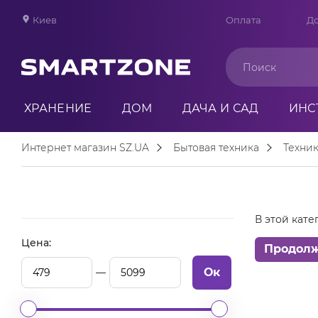
Киев
Оплата
До
ХРАНЕНИЕ
ДОМ
ДАЧА И САД
ИНС
Интернет магазин SZ.UA
Бытовая техника
Техник
В этой кате
Цена:
Продол
Ок