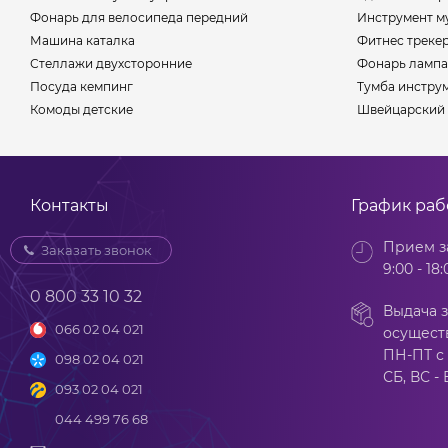
Фонарь для велосипеда передний
Инструмент м
Машина каталка
Фитнес треке
Стеллажи двухсторонние
Фонарь лампа
Посуда кемпинг
Тумба инстру
Комоды детские
Швейцарский 
Контакты
График ра
Прием з
Заказать звонок
9:00 - 18:
0 800 33 10 32
Выдача з
066 02 04 021
осущест
ПН-ПТ с 
098 02 04 021
СБ, ВС -
093 02 04 021
044 499 76 68