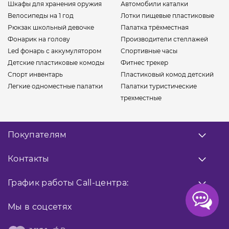
Шкафы для хранения оружия
Автомобили каталки
Велосипеды на 1 год
Лотки пищевые пластиковые
Рюкзак школьный девочке
Палатка трёхместная
Фонарик на голову
Производители стеллажей
Led фонарь с аккумулятором
Спортивные часы
Детские пластиковые комоды
Фитнес трекер
Спорт инвентарь
Пластиковый комод детский
Легкие одноместные палатки
Палатки туристические
трехместные
Покупателям
О нас
Контакты
Оплата
Доставка
Заказать звонок
График работы
Call-центра:
Гарантия
0 800 33 10 32
Возврат товара
Прием заказов
Мы в соцсетях
9:00 - 18:00
Публичная оферта
066 02 04 021
Контакты
Facebook