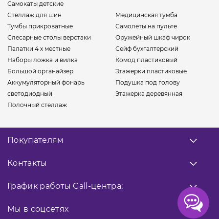
Самокаты детские
Стеллаж для шин
Медицинская тумба
Тумбы прикроватные
Самолеты на пульте
Слесарные столы верстаки
Оружейный шкаф чирок
Палатки 4 х местные
Сейф бухгалтерский
Наборы ложка и вилка
Комод пластиковый
Большой органайзер
Этажерки пластиковые
Аккумуляторный фонарь
Подушка под голову
светодиодный
Этажерка деревянная
Полочный стеллаж
Покупателям
О нас
Контакты
Оплата
Доставка
Заказать звонок
График работы
Call-центра:
Гарантия
0 800 33 10 32
Возврат товара
Прием заказов
Мы в соцсетях
9:00 - 18:00
Публичная оферта