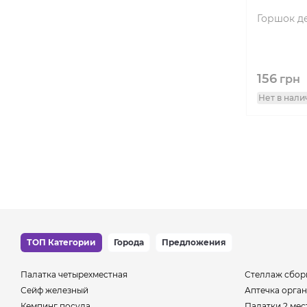
Горшок д
156
грн
Нет в нали
ТОП Категории
Города
Предложения
Палатка четырехместная
Стеллаж сбор
Сейф железный
Аптечка орга
Кемпинг посуда
Палатки 2 мес