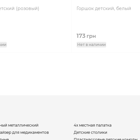
етский (розовый)
Горшок детский, белый
173
грн
чии
Нет в наличии
ный металлический
4х местная палатка
найзер для медикаментов
Детские столики
тные
Пластмассовые детские комоды