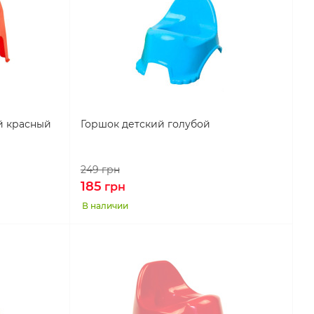
й красный
Горшок детский голубой
249
грн
185
грн
В наличии