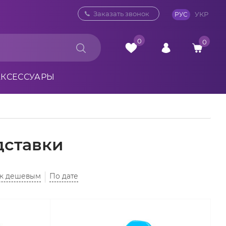
0 800 33 10 32
Заказать звонок
УКР
РУС
0
0
АКСЕССУАРЫ
дставки
 к дешевым
По дате