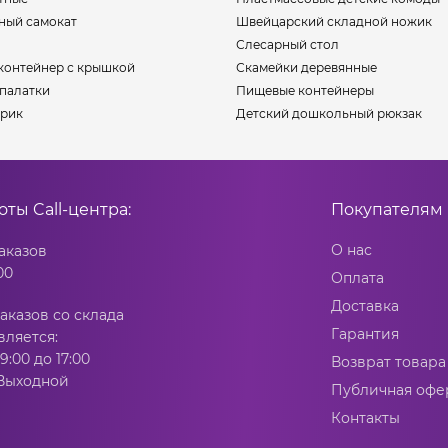
ный самокат
Швейцарский складной ножик
Слесарный стол
контейнер с крышкой
Скамейки деревянные
палатки
Пищевые контейнеры
рик
Детский дошкольный рюкзак
боты
Call-центра:
Покупателям
О нас
аказов
00
Оплата
Доставка
аказов со склада
Гарантия
вляется:
9:00 до 17:00
Возврат товара
 Выходной
Публичная офе
Контакты