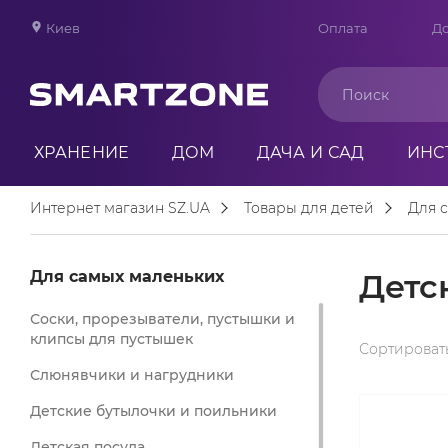
Киев
Оплата
До
ХРАНЕНИЕ
ДОМ
ДАЧА И САД
ИНС
Интернет магазин SZ.UA
Товары для детей
Для 
Для самых маленьких
Детс
Соски, прорезыватели, пустышки и
клипсы для пустышек
Сортировать
Слюнявчики и нагрудники
Детские бутылочки и поильники
Детская посуда