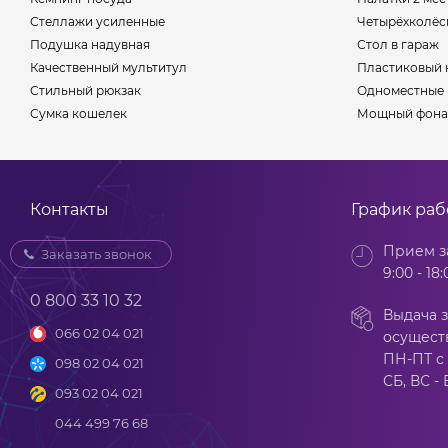
Стеллажи усиленные
Четырёхколёс
Подушка надувная
Стол в гараж
Качественный мультитул
Пластиковый 
Стильный рюкзак
Одноместные 
Сумка кошелек
Мощный фона
Контакты
График ра
Прием з
Заказать звонок
9:00 - 18:
0 800 33 10 32
Выдача з
066 02 04 021
осущест
ПН-ПТ с 
098 02 04 021
СБ, ВС -
093 02 04 021
044 499 76 68