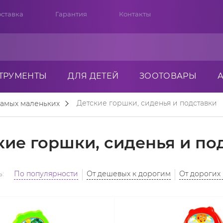
ставка
Гарантия
Контакты
ТРУМЕНТЫ
ДЛЯ ДЕТЕЙ
ЗООТОВАРЫ
Детские горшки, сиденья и подставки
самых маленьких
кие горшки, сиденья и по
:
По популярности
От дешевых к дорогим
От дорогих