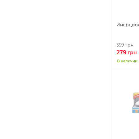
Инерционн
359
грн
279
грн
В наличии