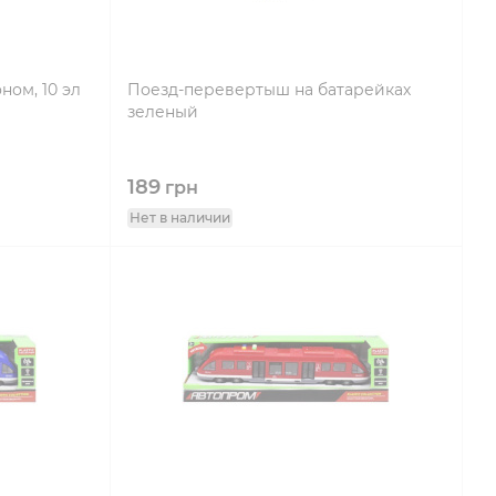
ом, 10 эл
Поезд-перевертыш на батарейках
зеленый
189
грн
Нет в наличии