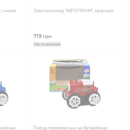
, синий
Электропоезд "АВТОПРОМ", красный
719
грн
Нет в наличии
арейках
Поезд-перевертыш на батарейках