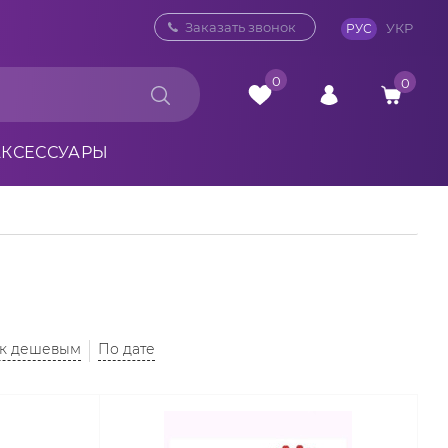
0 800 33 10 32
Заказать звонок
УКР
РУС
0
0
АКСЕССУАРЫ
 к дешевым
По дате