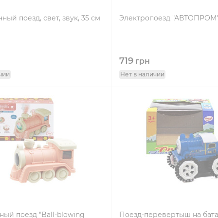
ый поезд, свет, звук, 35 см
Электропоезд "АВТОПРОМ"
719
грн
чии
Нет в наличии
ый поезд "Ball-blowing
Поезд-перевертыш на бат