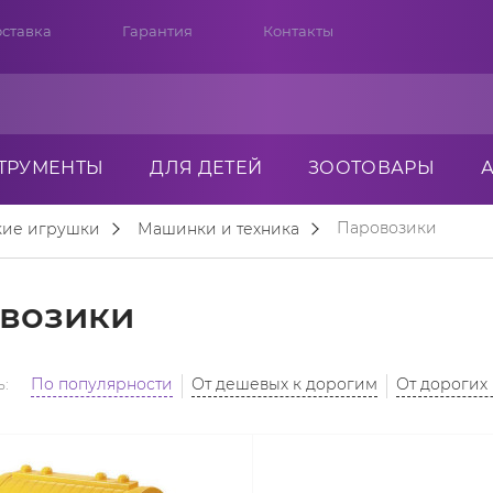
ставка
Гарантия
Контакты
ТРУМЕНТЫ
ДЛЯ ДЕТЕЙ
ЗООТОВАРЫ
Паровозики
кие игрушки
Машинки и техника
возики
:
По популярности
От дешевых к дорогим
От дорогих