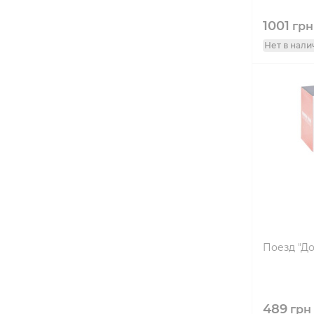
1001
грн
Нет в нали
Поезд "Д
489
грн