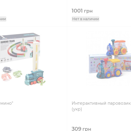
1001
грн
чии
Нет в наличии
омино"
Интерактивный паровозик, 
(укр)
309
грн