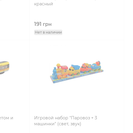
красный
191
грн
Нет в наличии
етом и
Игровой набор "Паровоз + 3
машинки" (свет, звук)