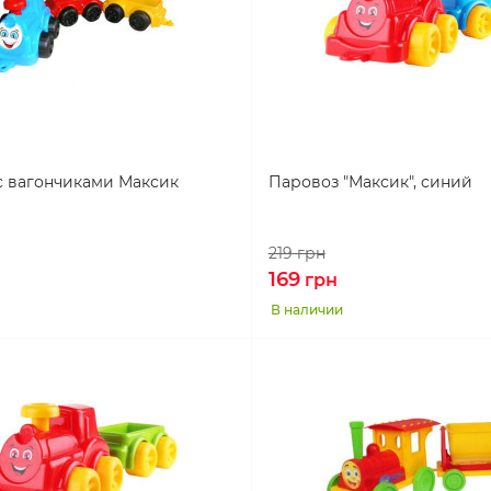
с вагончиками Максик
Паровоз "Максик", синий
219
грн
169
грн
В наличии