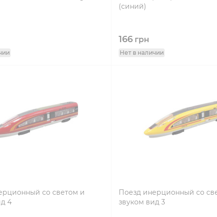
(синий)
166
грн
чии
Нет в наличии
ерционный со светом и
Поезд инерционный со св
д 4
звуком вид 3