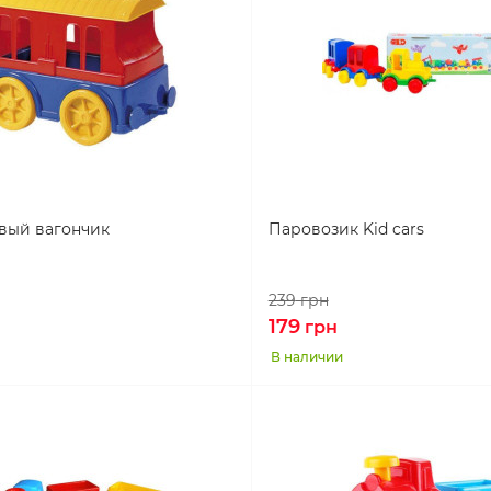
вый вагончик
Паровозик Kid cars
239
грн
179
грн
В наличии