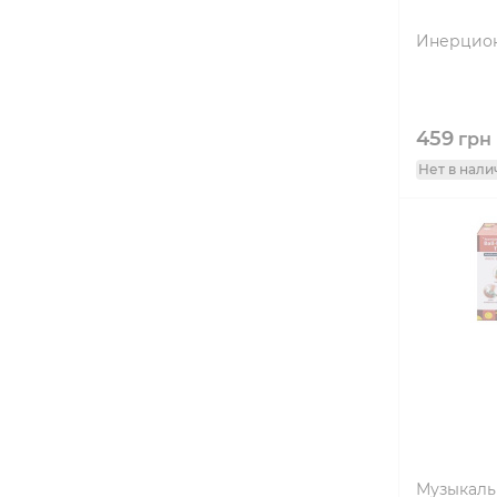
Инерционн
459
грн
Нет в нали
Музыкальн