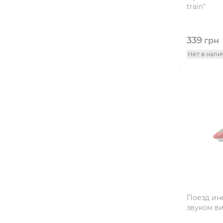
train"
339
грн
Нет в нали
Поезд ин
звуком ви