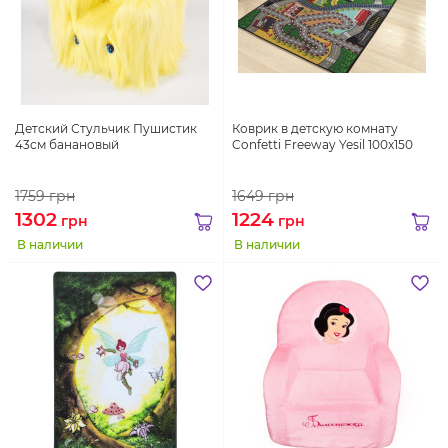
Детский Стульчик Пушистик
Коврик в детскую комнату
43см банановый
Confetti Freeway Yesil 100x150
1759
грн
1649
грн
1302
1224
грн
грн
В наличии
В наличии