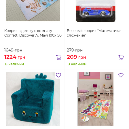
Коврик в детскую комнату
Веселый коврик "Математика:
Confetti Discover A. Mavi 100x150
сложение"
1649
грн
279
грн
1224
209
грн
грн
В наличии
В наличии