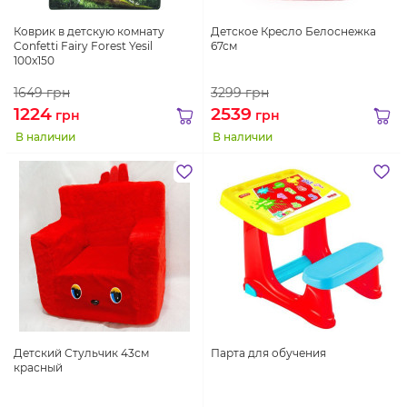
Коврик в детскую комнату
Детское Кресло Белоснежка
Confetti Fairy Forest Yesil
67см
100x150
1649
грн
3299
грн
1224
2539
грн
грн
В наличии
В наличии
Детский Стульчик 43см
Парта для обучения
красный