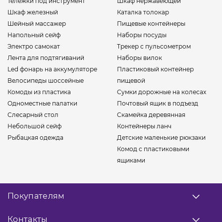
Тележки под инструмент
Шкаф нержавеющей
Шкаф железный
Каталка толокар
Шейный массажер
Пищевые контейнеры
Напольный сейф
Наборы посуды
Электро самокат
Трекер с пульсометром
Лента для подтягиваний
Наборы вилок
Led фонарь на аккумуляторе
Пластиковый контейнер
Велосипеды шоссейные
пищевой
Комоды из пластика
Сумки дорожные на колесах
Одноместные палатки
Почтовый ящик в подъезд
Слесарный стол
Скамейка деревянная
Небольшой сейф
Контейнеры ланч
Рыбацкая одежда
Детские маленькие рюкзаки
Комод с пластиковыми
ящиками
Покупателям
О нас
Контакты