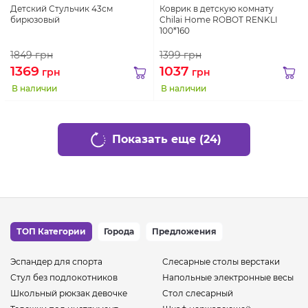
Детский Стульчик 43см
Коврик в детскую комнату
бирюзовый
Chilai Home ROBOT RENKLI
100*160
1849
грн
1399
грн
1369
1037
грн
грн
В наличии
В наличии
Показать еще (24)
ТОП Категории
Города
Предложения
Эспандер для спорта
Слесарные столы верстаки
Стул без подлокотников
Напольные электронные весы
Школьный рюкзак девочке
Стол слесарный