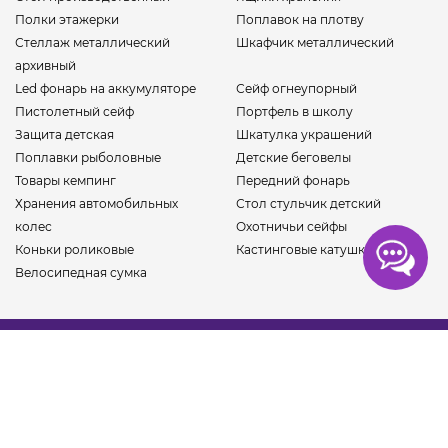
Полки этажерки
Поплавок на плотву
Стеллаж металлический
Шкафчик металлический
архивный
Led фонарь на аккумуляторе
Сейф огнеупорный
Пистолетный сейф
Портфель в школу
Защита детская
Шкатулка украшений
Поплавки рыболовные
Детские беговелы
Товары кемпинг
Передний фонарь
Хранения автомобильных
Стол стульчик детский
колес
Охотничьи сейфы
Коньки роликовые
Кастинговые катушки
Велосипедная сумка
Покупателям
О нас
Контакты
Оплата