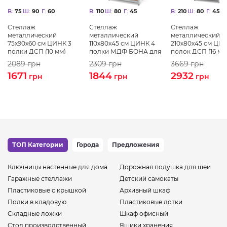
В:
75
Ш:
90
Г:
60
В:
110
Ш:
80
Г:
45
В:
210
Ш:
80
Г:
45
Стеллаж
Стеллаж
Стеллаж
металлический
металлический
металлический
75х90х60 см ЦИНК 3
110х80х45 см ЦИНК 4
210х80х45 см ЦИ
полки ДСП (10 мм)
полки МДФ БОНА для
полок ДСП (16 мм
БОНА-ПРО
дома, кладовки, на
БОНА-ПРО
2089
грн
2309
грн
3669
грн
балкон
1671
1844
2932
грн
грн
грн
ТОП Категории
Города
Предложения
Ключницы настенные для дома
Дорожная подушка для шеи
Гаражные стеллажи
Детский самокаты
Пластиковые с крышкой
Архивный шкаф
Полки в кладовую
Пластиковые лотки
Складные ложки
Шкаф офисный
Стол производственный
Ящики хранения