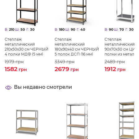
В:
210
Ш:
50
Г:
30
В:
180
Ш:
90
Г:
40
В:
90
Ш:
70
Г:
30
Стеллаж
Стеллаж
Стеллаж
металлический
металлический
металлический
210х50х30 см ЧЕРНЫЙ
180х90х40 см ЧЕРНЫЙ
90х70х30 см ЦИН
4 полки MДФ (5 мм)
5 полок ДСП (16 мм)
полки из металл
БОНА-ПРО
БОНА-ПРО
ХАРДИ-ПРО-3193
1979
грн
3349
грн
2489
грн
для дома, магази
1582
2679
1912
грн
грн
склада
грн
Вы недавно смотрели