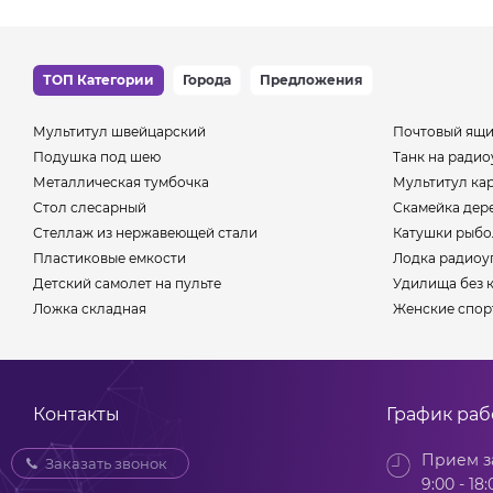
ТОП Категории
Города
Предложения
Мультитул швейцарский
Почтовый ящи
Подушка под шею
Танк на ради
Металлическая тумбочка
Мультитул ка
Стол слесарный
Скамейка дер
Стеллаж из нержавеющей стали
Катушки рыб
Пластиковые емкости
Лодка радиоу
Детский самолет на пульте
Удилища без 
Ложка складная
Женские спор
Контакты
График ра
Прием з
Заказать звонок
9:00 - 18: