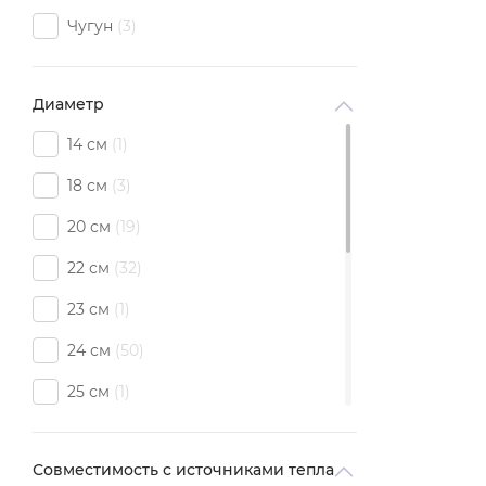
Чугун
3
Диаметр
14 см
1
18 см
3
20 см
19
22 см
32
23 см
1
24 см
50
25 см
1
26 см
47
Совместимость с источниками тепла
28 см
43