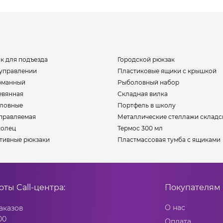
к для подъезда
Городской рюкзак
оуправлении
Пластиковые ящики с крышкой
рманный
Рыболовный набор
евянная
Складная вилка
оловные
Портфель в школу
правляемая
Металлические стеллажи складс
колец
Термос 300 мл
тивные рюкзаки
Пластмассовая тумба с ящиками
боты
Call-центра:
Покупателям
О нас
аказов
00
Оплата