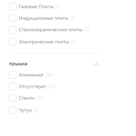
Газовые Плиты
5
30 см
8
Индукционные плиты
5
32 см
6
Стеклокерамические плиты
5
34 см
1
Электрические плиты
5
36 см
2
40 см
1
Крышка
50 см
1
Алюминий
39
Отсутствует
65
Стекло
35
Чугун
2