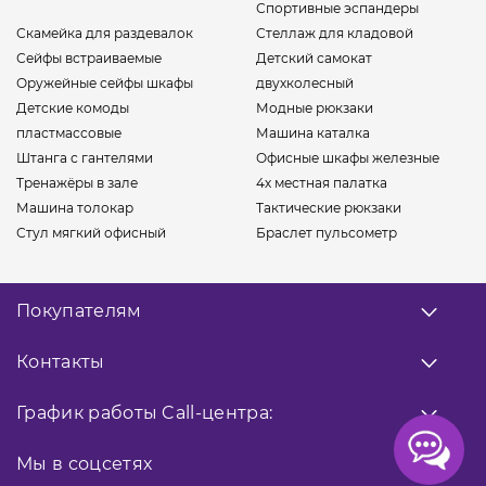
Спортивные эспандеры
Скамейка для раздевалок
Стеллаж для кладовой
Сейфы встраиваемые
Детский самокат
Оружейные сейфы шкафы
двухколесный
Детские комоды
Модные рюкзаки
пластмассовые
Машина каталка
Штанга с гантелями
Офисные шкафы железные
Тренажёры в зале
4х местная палатка
Машина толокар
Тактические рюкзаки
Стул мягкий офисный
Браслет пульсометр
Покупателям
О нас
Контакты
Оплата
Доставка
Заказать звонок
График работы
Call-центра:
Гарантия
0 800 33 10 32
Возврат товара
Прием заказов
Мы в соцсетях
9:00 - 18:00
Публичная оферта