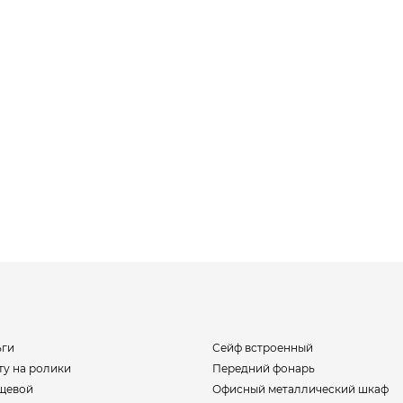
ьги
Сейф встроенный
ту на ролики
Передний фонарь
щевой
Офисный металлический шкаф