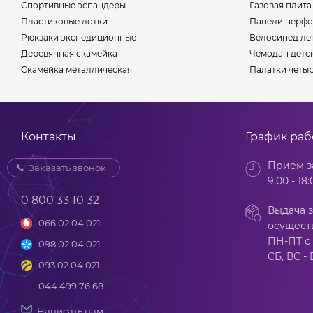
Спортивные эспандеры
Газовая плит
Пластиковые лотки
Панели перф
Рюкзаки экспедиционные
Велосипед ле
Деревянная скамейка
Чемодан детс
Скамейка металлическая
Палатки четы
Контакты
График ра
Прием з
Заказать звонок
9:00 - 18:
0 800 33 10 32
Выдача з
066 02 04 021
осущест
ПН-ПТ с 
098 02 04 021
СБ, ВС -
093 02 04 021
044 499 76 68
Написать нам