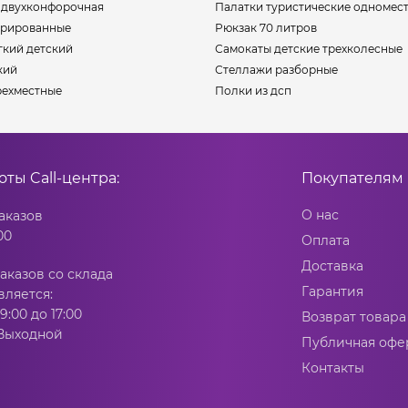
а двухконфорочная
Палатки туристические одномес
орированные
Рюкзак 70 литров
гкий детский
Самокаты детские трехколесные
кий
Стеллажи разборные
рехместные
Полки из дсп
боты
Call-центра:
Покупателям
О нас
аказов
00
Оплата
Доставка
аказов со склада
Гарантия
вляется:
9:00 до 17:00
Возврат товара
 Выходной
Публичная офе
Контакты