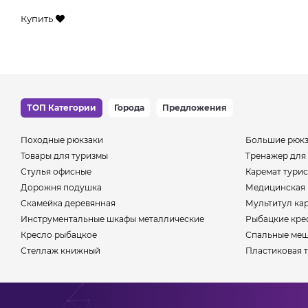
Купить
ТОП Категории
Города
Предложения
Походные рюкзаки
Большие рюк
Товары для туризмы
Тренажер для
Стулья офисные
Каремат тури
Дорожня подушка
Медицинская 
Скамейка деревянная
Мультитул ка
Инструментальные шкафы металлические
Рыбацкие кре
Кресло рыбацкое
Спальные меш
Стеллаж книжный
Пластиковая 