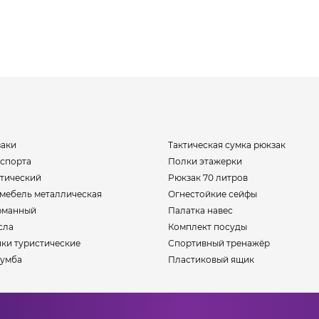
заки
Тактическая сумка рюкзак
 спорта
Полки этажерки
стический
Рюкзак 70 литров
мебель металлическая
Огнестойкие сейфы
рманный
Палатка навес
сла
Комплект посуды
ки туристические
Спортивный тренажёр
тумба
Пластиковый ящик