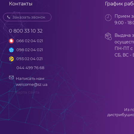
Контакты
График ра
Прием з
Заказать звонок
9:00 - 18:
0 800 33 10 32
Выдача з
066 02 04 021
осущест
ПН-ПТ с 
098 02 04 021
СБ, ВС -
093 02 04 021
044 499 76 68
Написать нам
welcome@sz.ua
Карта сайта
Из г
дистрибуцио