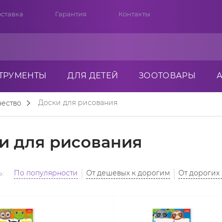
ставка
Гарантия
Контакты
ТРУМЕНТЫ
ДЛЯ ДЕТЕЙ
ЗООТОВАРЫ
Доски для рисования
чество
и для рисования
:
По популярности
От дешевых к дорогим
От дорогих