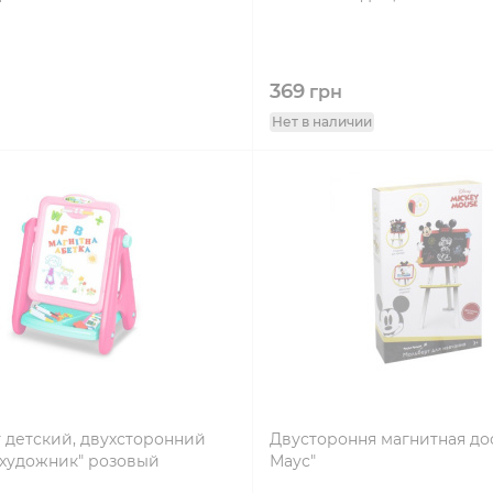
369
грн
Нет в наличии
 детский, двухсторонний
Двустороння магнитная до
 художник" розовый
Маус"