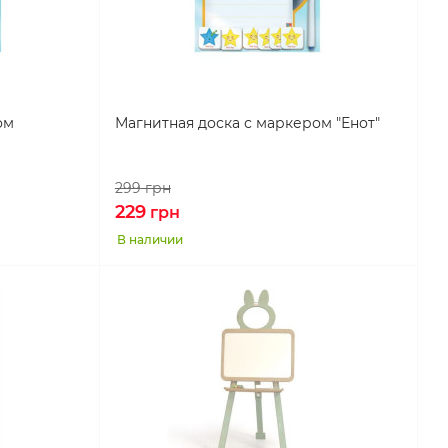
ом
Магнитная доска с маркером "Енот"
299
грн
229
грн
В наличии