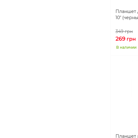
Планшет д
10ʼʼ (черн
349
грн
269
грн
В наличии
Планшет 