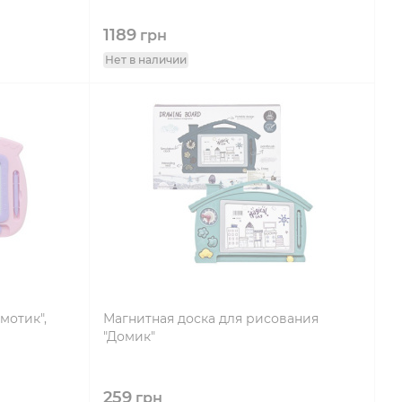
1189
грн
Нет в наличии
мотик",
Магнитная доска для рисования
"Домик"
259
грн