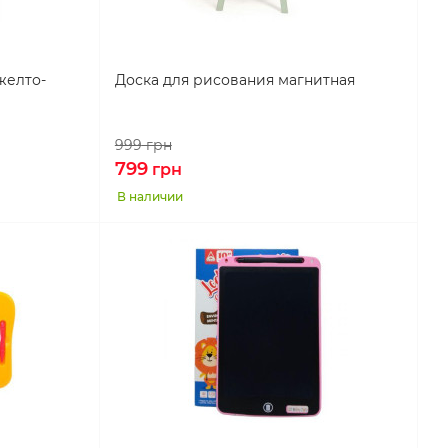
желто-
Доска для рисования магнитная
999
грн
799
грн
В наличии