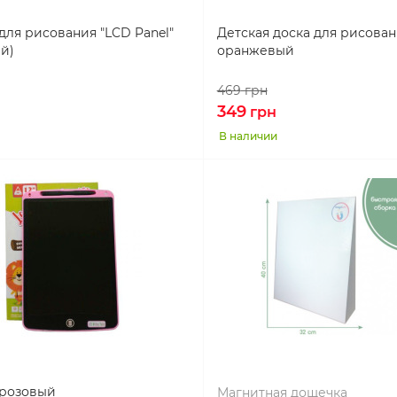
ля рисования "LCD Panel"
Детская доска для рисован
ый)
оранжевый
469
грн
349
грн
В наличии
розовый
Магнитная дощечка