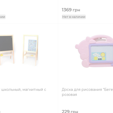
1369
н
грн
чии
Нет в наличии
 школьный, магнитный с
Доска для рисования "Беге
розовая
229
н
грн