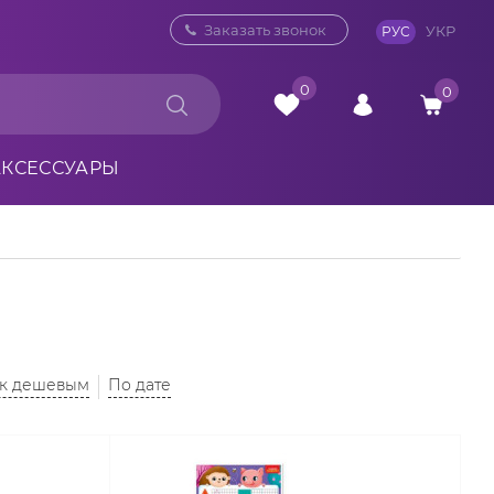
0 800 33 10 32
Заказать звонок
УКР
РУС
0
0
АКСЕССУАРЫ
 к дешевым
По дате