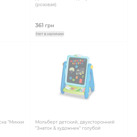
(розовая)
361
грн
Нет в наличии
ска "Микки
Мольберт детский, двухсторонний
"Знаток & художник" голубой