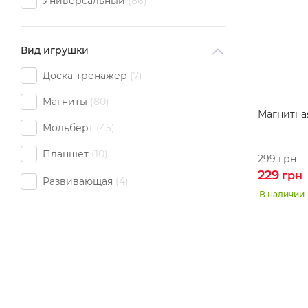
Универсальный
86
Вид игрушки
Доска-тренажер
7
Магниты
80
Магнитная
Мольберт
45
Планшет
10
299
грн
229
грн
Развивающая
4
В наличии