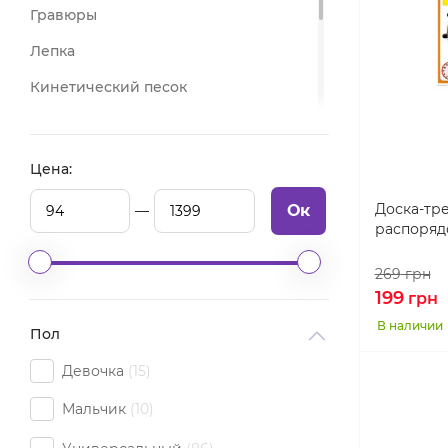
Гравюры
Лепка
Кинетический песок
Картины по номерам и алмазная
мозаика
Цена:
Все для аппликаций
Доска-тр
Ок
Рисование
распоряд
269
грн
199
грн
В наличии
Пол
Девочка
15
Мальчик
10