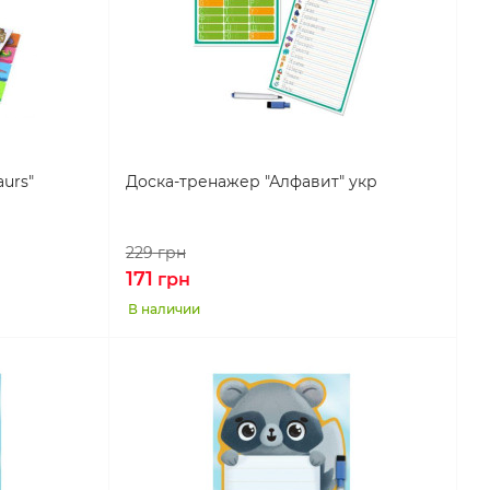
urs"
Доска-тренажер "Алфавит" укр
229
грн
171
грн
В наличии