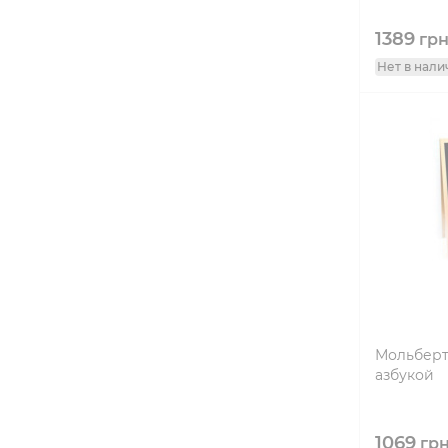
1389
гр
Нет в нали
Мольберт
азбукой
1069
гр