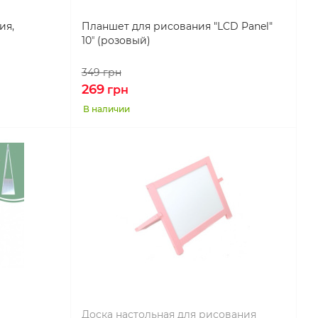
ия,
Планшет для рисования "LCD Panel"
10ʼʼ (розовый)
349
грн
269
грн
В наличии
Доска настольная для рисования