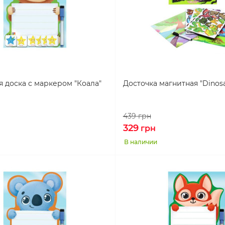
 доска с маркером "Коала"
Досточка магнитная "Dinosa
439
грн
329
грн
В наличии